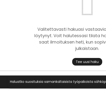
Valitettavasti hakuasi vastaavia
löytynyt. Voit halutessasi tilata ha
saat ilmoituksen heti, kun sopiv
julkaistaan.
Tee uusi haku
Haluatko suosituksia samankaltaisista työpaikoista sähköp