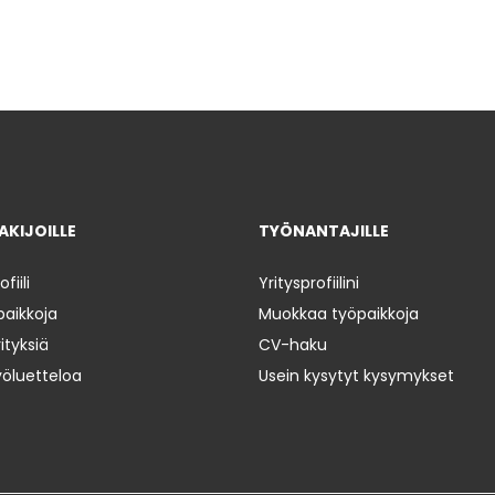
KIJOILLE
TYÖNANTAJILLE
iili
Yritysprofiilini
paikkoja
Muokkaa työpaikkoja
ityksiä
CV-haku
yöluetteloa
Usein kysytyt kysymykset