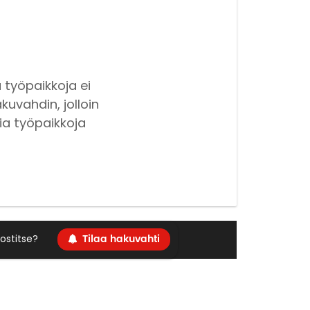
 työpaikkoja ei
kuvahdin, jolloin
ia työpaikkoja
Tilaa hakuvahti
ostitse?