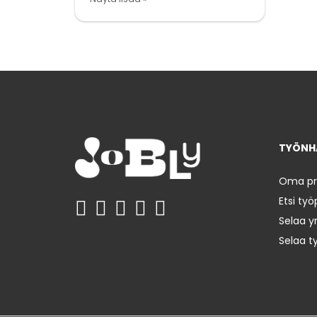
TYÖNHA
Oma prof
Etsi työ
Selaa yr
Selaa t