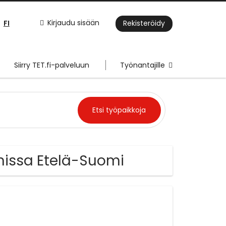
FI
Kirjaudu sisään
Rekisteröidy
Siirry TET.fi-palveluun
Työnantajille
nnissa Etelä-Suomi