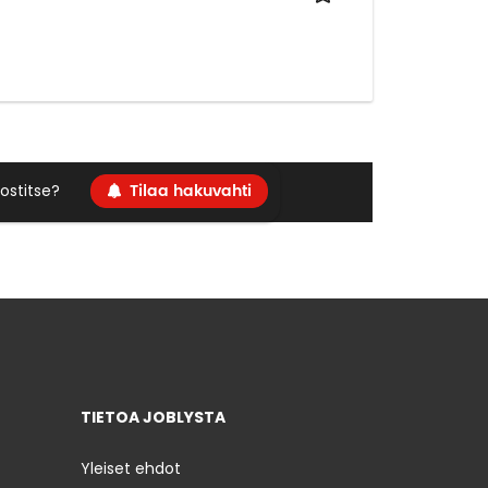
Tilaa hakuvahti
ostitse?
TIETOA JOBLYSTA
Yleiset ehdot