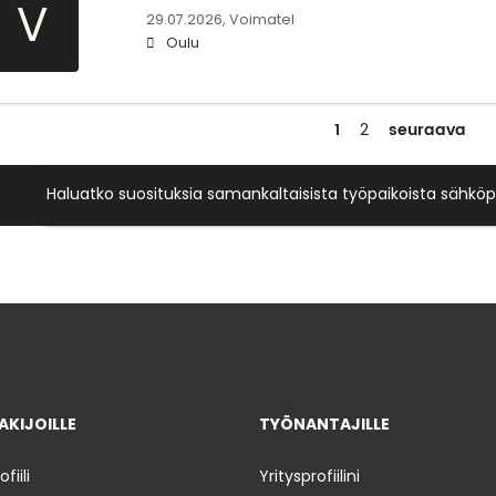
V
29.07.2026,
Voimatel
Oulu
1
seuraava
2
Haluatko suosituksia samankaltaisista työpaikoista sähköp
KIJOILLE
TYÖNANTAJILLE
iili
Yritysprofiilini