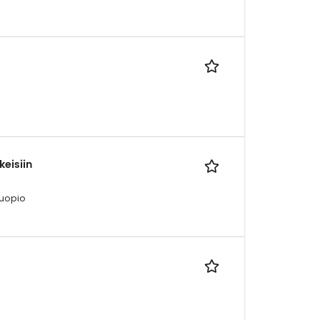
eisiin
Kuopio