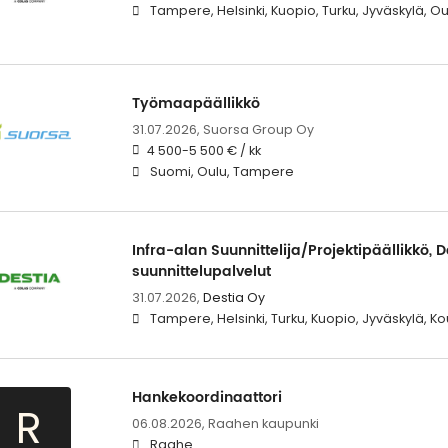
Tampere, Helsinki, Kuopio, Turku, Jyväskylä, O
Työmaapäällikkö
31.07.2026,
Suorsa Group Oy
4 500-5 500 € / kk
Suomi, Oulu, Tampere
Infra-alan Suunnittelija/Projektipäällikkö, 
suunnittelupalvelut
31.07.2026,
Destia Oy
Tampere, Helsinki, Turku, Kuopio, Jyväskylä, K
Hankekoordinaattori
R
06.08.2026,
Raahen kaupunki
Raahe