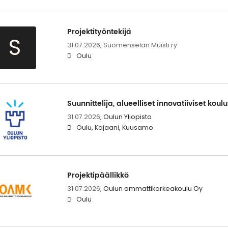
Projektityöntekijä
S
31.07.2026,
Suomenselän Muisti ry
Oulu
Suunnittelija, alueelliset innovatiiviset koul
31.07.2026,
Oulun Yliopisto
Oulu, Kajaani, Kuusamo
Projektipäällikkö
31.07.2026,
Oulun ammattikorkeakoulu Oy
Oulu