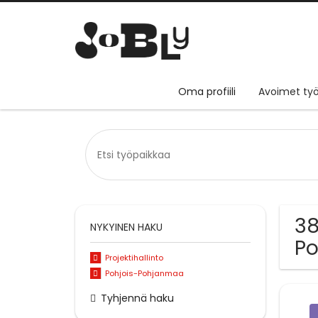
Oma profiili
Avoimet työ
38
NYKYINEN HAKU
P
Projektihallinto
Pohjois-Pohjanmaa
Tyhjennä haku