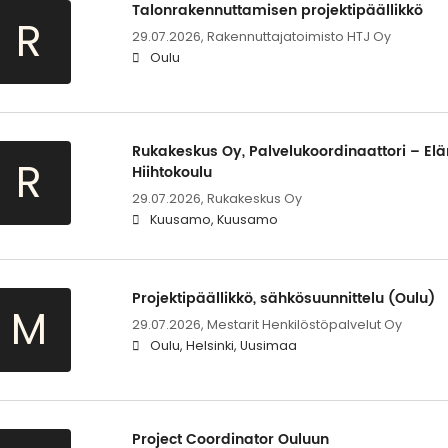
Talonrakennuttamisen projektipäällikkö
R
29.07.2026,
Rakennuttajatoimisto HTJ Oy
Oulu
Rukakeskus Oy, Palvelukoordinaattori – El
R
Hiihtokoulu
29.07.2026,
Rukakeskus Oy
Kuusamo, Kuusamo
Projektipäällikkö, sähkösuunnittelu (Oulu)
M
29.07.2026,
Mestarit Henkilöstöpalvelut Oy
Oulu, Helsinki, Uusimaa
Project Coordinator Ouluun