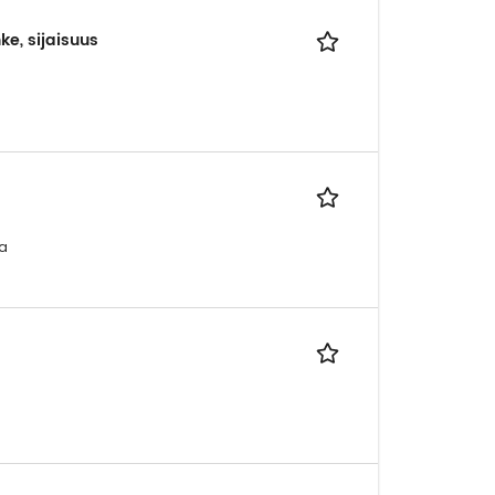
e, sijaisuus
sa