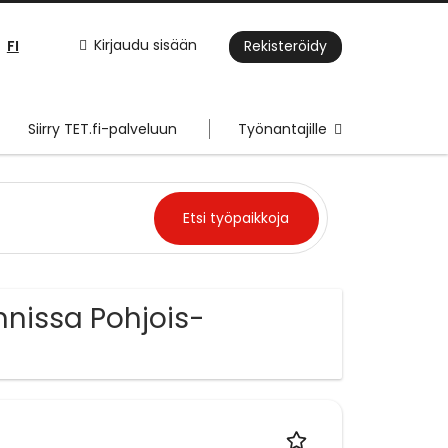
FI
Kirjaudu sisään
Rekisteröidy
Siirry TET.fi-palveluun
Työnantajille
innissa Pohjois-