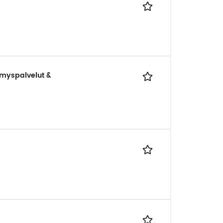
ämyspalvelut &