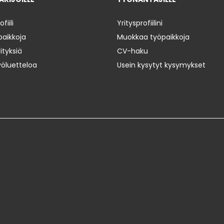
iili
Yritysprofiilini
paikkoja
Muokkaa työpaikkoja
ityksiä
CV-haku
yöluetteloa
Usein kysytyt kysymykset