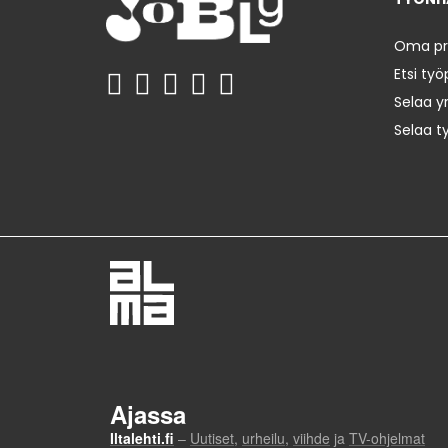
Oma prof
Etsi työ
Selaa yr
Selaa t