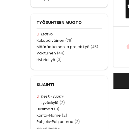
TYÖSUHTEEN MUOTO
Etätyö
Kokopäiväinen
(76)
Määräaikainen ja projektityö
(45)
Vakituinen
(44)
Hybridityö
(3)
SIJAINTI
Keski-Suomi
Jyväskylä
(2)
Uusimaa
(3)
Kanta-Häme
(2)
Pohjois-Pohjanmaa
(2)
Näytä lisää »