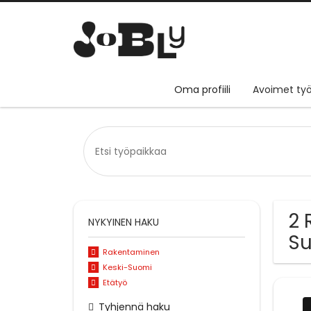
Oma profiili
Avoimet työ
2 
NYKYINEN HAKU
S
Rakentaminen
Keski-Suomi
Etätyö
Tyhjennä haku