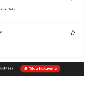
urku, Oulu
lä
Tilaa hakuvahti
ostitse?