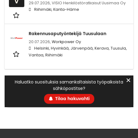
29.07.2026,
VISIO Henkilöstöratkaisut Uusimaa Oy
Riihimäki, Kanta-Häme
Rakennusaputyöntekijä Tuusulaan
20.07.2026,
Workpower Oy
Helsinki, Hyvinkää, Järvenpää, Kerava, Tuusula,
Vantaa, Riihimäki
✕
Haluatko suosituksia samankaltaisista työpaikoista
sähköpostitse?
Tilaa hakuvahti