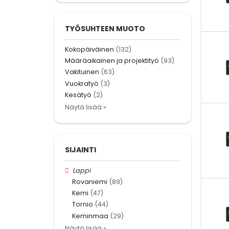
TYÖSUHTEEN MUOTO
Kokopäiväinen
(132)
Määräaikainen ja projektityö
(93)
Vakituinen
(63)
Vuokratyö
(3)
Kesätyö
(2)
Näytä lisää »
SIJAINTI
Lappi
Rovaniemi
(89)
Kemi
(47)
Tornio
(44)
Keminmaa
(29)
Näytä lisää »