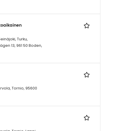
okoaikainen
inäjoki, Turku,
ägen 13, 961 50 Boden,
vola, Tornio, 95600