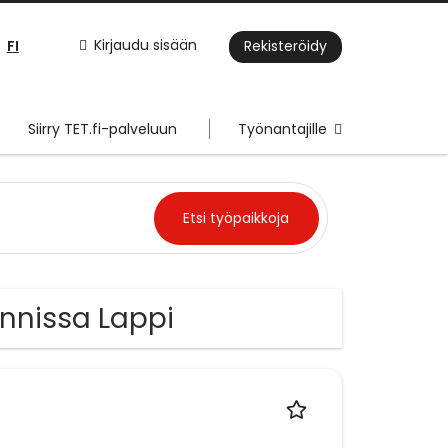
FI
Kirjaudu sisään
Rekisteröidy
Siirry TET.fi-palveluun
Työnantajille
nnissa Lappi