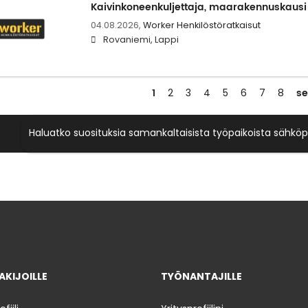
Kaivinkoneenkuljettaja, maarakennuskausi
04.08.2026,
Worker Henkilöstöratkaisut
Rovaniemi, Lappi
1
s
2
3
4
5
6
7
8
Haluatko suosituksia samankaltaisista työpaikoista sähköp
KIJOILLE
TYÖNANTAJILLE