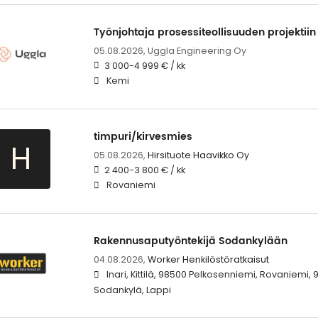
Työnjohtaja prosessiteollisuuden projektiin
05.08.2026,
Uggla Engineering Oy
3 000-4 999 € / kk
Kemi
timpuri/kirvesmies
H
05.08.2026,
Hirsituote Haavikko Oy
2 400-3 800 € / kk
Rovaniemi
Rakennusaputyöntekijä Sodankylään
04.08.2026,
Worker Henkilöstöratkaisut
Inari, Kittilä, 98500 Pelkosenniemi, Rovaniemi,
Sodankylä, Lappi