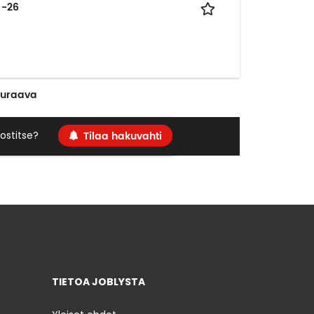
 -26
euraava
Tilaa hakuvahti
ostitse?
TIETOA JOBLYSTA