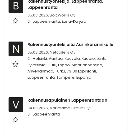
Rakennustyöntekijä, Lappeenranta,
B
Lappeenranta
05.08.2026,
Bolt.Works Oy
Lappeenranta, Etelä-Karjala
Rakennustyöntekijöitä Aurinkorannikolle
N
05.08.2026,
Netcallers Oy
Helsinki, Vantaa, Kouvola, Kuopio, Lahti,
Jyväskylä, Oulu, Espoo, Maarianhamina,
Ahvenanmaa, Turku, 73100 Lapinlahti,
Lappeenranta, Tampere, Espanja
Rakennusapulainen Lappeenrantaan
V
04.08.2026,
Värväämö Group Oy
Lappeenranta