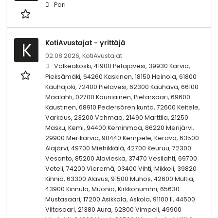
Pori
KotiAvustajat - yrittäjä
K
02.08.2026,
KotiAvustajat
Valkeakoski, 41900 Petäjävesi, 39930 Karvia,
Pieksämäki, 64260 Kaskinen, 18150 Heinola, 61800
Kauhajoki, 72400 Pielavesi, 62300 Kauhava, 66100
Maalahti, 02700 Kauniainen, Pietarsaari, 69600
Kaustinen, 68910 Pedersören kunta, 72600 Keitele,
Varkaus, 23200 Vehmaa, 21490 Marttila, 21250
Masku, Kemi, 94400 Keminmaa, 86220 Merijärvi,
29900 Merikarvia, 90440 Kempele, Kerava, 63500
Alajärvi, 49700 Miehikkälä, 42700 Keuruu, 72300
Vesanto, 85200 Alavieska, 37470 Vesilahti, 69700
Veteli, 74200 Vieremä, 03400 Vihti, Mikkeli, 39820
Kihniö, 63300 Alavus, 91500 Muhos, 42600 Multia,
43900 Kinnula, Muonio, Kirkkonummi, 65630
Mustasaari, 17200 Asikkala, Askola, 91100 II, 44500
Viitasaari, 21380 Aura, 62800 Vimpeli, 49900