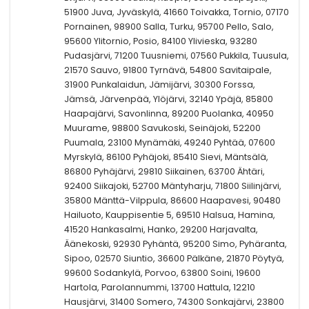
51900 Juva, Jyväskylä, 41660 Toivakka, Tornio, 07170
Pornainen, 98900 Salla, Turku, 95700 Pello, Salo,
95600 Ylitornio, Posio, 84100 Ylivieska, 93280
Pudasjärvi, 71200 Tuusniemi, 07560 Pukkila, Tuusula,
21570 Sauvo, 91800 Tyrnävä, 54800 Savitaipale,
31900 Punkalaidun, Jämijärvi, 30300 Forssa,
Jämsä, Järvenpää, Ylöjärvi, 32140 Ypäjä, 85800
Haapajärvi, Savonlinna, 89200 Puolanka, 40950
Muurame, 98800 Savukoski, Seinäjoki, 52200
Puumala, 23100 Mynämäki, 49240 Pyhtää, 07600
Myrskylä, 86100 Pyhäjoki, 85410 Sievi, Mäntsälä,
86800 Pyhäjärvi, 29810 Siikainen, 63700 Ähtäri,
92400 Siikajoki, 52700 Mäntyharju, 71800 Siilinjärvi,
35800 Mänttä-Vilppula, 86600 Haapavesi, 90480
Hailuoto, Kauppisentie 5, 69510 Halsua, Hamina,
41520 Hankasalmi, Hanko, 29200 Harjavalta,
Äänekoski, 92930 Pyhäntä, 95200 Simo, Pyhäranta,
Sipoo, 02570 Siuntio, 36600 Pälkäne, 21870 Pöytyä,
99600 Sodankylä, Porvoo, 63800 Soini, 19600
Hartola, Parolannummi, 13700 Hattula, 12210
Hausjärvi, 31400 Somero, 74300 Sonkajärvi, 23800