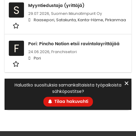
Myyntiedustaja (yrittäjä)
S
29.07.2026,
Suomen Ikkunatimpurit Oy
Raasepori, Satakunta, Kanta-Häme, Pirkanmaa
Pori: Pincho Nation etsii ravintolayrittäjää
F
24.06.2026,
Franchisetori
Pori
✕
Haluatko suosituksia samankaltaisista työpaikoista
sähköpostitse?
Tilaa hakuvahti