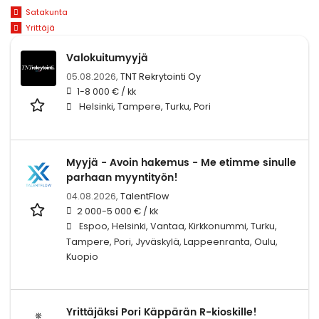
Satakunta
Yrittäjä
Valokuitumyyjä
05.08.2026,
TNT Rekrytointi Oy
1-8 000 € / kk
Helsinki, Tampere, Turku, Pori
Myyjä - Avoin hakemus - Me etimme sinulle
parhaan myyntityön!
04.08.2026,
TalentFlow
2 000-5 000 € / kk
Espoo, Helsinki, Vantaa, Kirkkonummi, Turku,
Tampere, Pori, Jyväskylä, Lappeenranta, Oulu,
Kuopio
Yrittäjäksi Pori Käppärän R-kioskille!