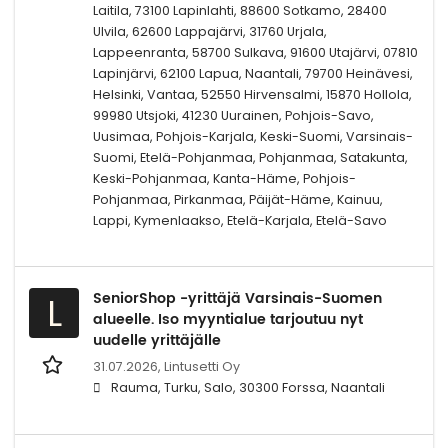
Laitila, 73100 Lapinlahti, 88600 Sotkamo, 28400
Ulvila, 62600 Lappajärvi, 31760 Urjala,
Lappeenranta, 58700 Sulkava, 91600 Utajärvi, 07810
Lapinjärvi, 62100 Lapua, Naantali, 79700 Heinävesi,
Helsinki, Vantaa, 52550 Hirvensalmi, 15870 Hollola,
99980 Utsjoki, 41230 Uurainen, Pohjois-Savo,
Uusimaa, Pohjois-Karjala, Keski-Suomi, Varsinais-
Suomi, Etelä-Pohjanmaa, Pohjanmaa, Satakunta,
Keski-Pohjanmaa, Kanta-Häme, Pohjois-
Pohjanmaa, Pirkanmaa, Päijät-Häme, Kainuu,
Lappi, Kymenlaakso, Etelä-Karjala, Etelä-Savo
SeniorShop -yrittäjä Varsinais-Suomen
L
alueelle. Iso myyntialue tarjoutuu nyt
uudelle yrittäjälle
31.07.2026,
Lintusetti Oy
Rauma, Turku, Salo, 30300 Forssa, Naantali