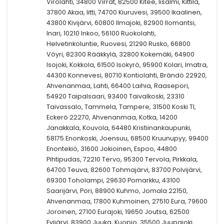
Virolahti, 34800 Virrat, 82500 Kitee, Iisalmi, Kittilä,
37800 Akaa, Iitti, 74700 Kiuruvesi, 39500 Ikaalinen,
43800 Kivijärvi, 60800 Ilmajoki, 82900 Ilomantsi,
Inari, 10210 Inkoo, 56100 Ruokolahti,
Helvetinkoluntie, Ruovesi, 21290 Rusko, 66800
Vöyri, 82300 Rääkkylä, 32800 Kokemäki, 64900
Isojoki, Kokkola, 61500 Isokyrö, 95900 Kolari, Imatra,
44300 Konnevesi, 80710 Kontiolahti, Brändö 22920,
Ahvenanmaa, Lahti, 66400 Laihia, Raasepori,
54920 Taipalsaari, 93400 Taivalkoski, 23310
Taivassalo, Tammela, Tampere, 31500 Koski Tl,
Eckerö 22270, Ahvenanmaa, Kotka, 14200
Janakkala, Kouvola, 64480 Kristiinankaupunki,
58175 Enonkoski, Joensuu, 68500 Kruunupyy, 99400
Enontekiö, 31600 Jokioinen, Espoo, 44800
Pihtipudas, 72210 Tervo, 95300 Tervola, Pirkkala,
64700 Teuva, 82600 Tohmajärvi, 83700 Polvijärvi,
69300 Toholampi, 29630 Pomarkku, 43100
Saarijärvi, Pori, 88900 Kuhmo, Jomala 22150,
Ahvenanmaa, 17800 Kuhmoinen, 27510 Eura, 79600
Joroinen, 27100 Eurajoki, 19650 Joutsa, 62500
Evijärvi, 83900 Juuka, Kuopio, 35500 Juupajoki,