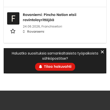
Rovaniemi: Pincho Nation etsii
F
ravintolayrittäjää
24.06.2026,
Franchisetori
Rovaniemi
✕
Haluatko suosituksia samankaltaisista työpaikoista
sähköpostitse?
Tilaa hakuvahti