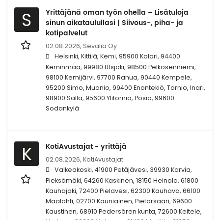
Yrittäjänä oman työn ohella – Lisätuloja
S
sinun aikataulullasi | Siivous-, piha- ja
kotipalvelut
02.08.2026,
Sevalia Oy
Helsinki, Kittilä, Kemi, 95900 Kolari, 94400
Keminmaa, 99980 Utsjoki, 98500 Pelkosenniemi,
98100 Kemijärvi, 97700 Ranua, 90440 Kempele,
95200 Simo, Muonio, 99400 Enontekiö, Tornio, Inari,
98900 Salla, 95600 Ylitornio, Posio, 99600
Sodankylä
KotiAvustajat - yrittäjä
K
02.08.2026,
KotiAvustajat
Valkeakoski, 41900 Petäjävesi, 39930 Karvia,
Pieksämäki, 64260 Kaskinen, 18150 Heinola, 61800
Kauhajoki, 72400 Pielavesi, 62300 Kauhava, 66100
Maalahti, 02700 Kauniainen, Pietarsaari, 69600
Kaustinen, 68910 Pedersören kunta, 72600 Keitele,