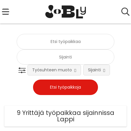
Työsuhteen muoto
Sijainti
Tehtä
9 Yrittäjä työpaikkaa sijainnissa
Lappi