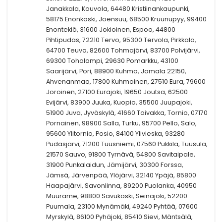
Janakkala, Kouvola, 64480 Kristiinankaupunki,
58175 Enonkoski, Joensuu, 68500 Kruunupyy, 99400
Enontekiö, 31600 Jokioinen, Espoo, 44800
Pihtipudas, 72210 Tervo, 95300 Tervola, Pirkkala,
64700 Teuva, 82600 Tohmajärvi, 83700 Polvijärvi,
69300 Toholampi, 29630 Pomarkku, 43100
Saarijärvi, Pori, 88900 Kuhmo, Jomala 22150,
Ahvenanmaa, 17800 Kuhmoinen, 27510 Eura, 79600
Joroinen, 27100 Eurajoki, 19650 Joutsa, 62500
Evijärvi, 83900 Juuka, Kuopio, 35500 Juupajoki,
51900 Juva, Jyväskylä, 41660 Toivakka, Tornio, 07170
Pornainen, 98900 Salla, Turku, 95700 Pello, Salo,
95600 Ylitornio, Posio, 84100 Ylivieska, 93280
Pudasjärvi, 71200 Tuusniemi, 07560 Pukkila, Tuusula,
21570 Sauvo, 91800 Tyrnävä, 54800 Savitaipale,
31900 Punkalaidun, Jämijärvi, 30300 Forssa,
Jämsä, Järvenpää, Ylöjärvi, 32140 Ypäjä, 85800
Haapajärvi, Savonlinna, 89200 Puolanka, 40950
Muurame, 98800 Savukoski, Seinäjoki, 52200
Puumala, 23100 Mynämäki, 49240 Pyhtää, 07600
Myrskylä, 86100 Pyhäjoki, 85410 Sievi, Mäntsälä,