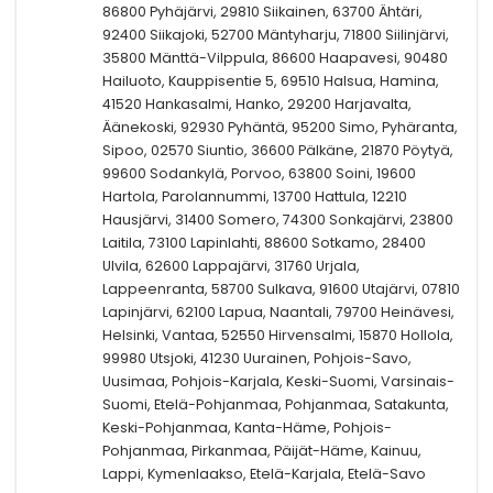
86800 Pyhäjärvi, 29810 Siikainen, 63700 Ähtäri,
92400 Siikajoki, 52700 Mäntyharju, 71800 Siilinjärvi,
35800 Mänttä-Vilppula, 86600 Haapavesi, 90480
Hailuoto, Kauppisentie 5, 69510 Halsua, Hamina,
41520 Hankasalmi, Hanko, 29200 Harjavalta,
Äänekoski, 92930 Pyhäntä, 95200 Simo, Pyhäranta,
Sipoo, 02570 Siuntio, 36600 Pälkäne, 21870 Pöytyä,
99600 Sodankylä, Porvoo, 63800 Soini, 19600
Hartola, Parolannummi, 13700 Hattula, 12210
Hausjärvi, 31400 Somero, 74300 Sonkajärvi, 23800
Laitila, 73100 Lapinlahti, 88600 Sotkamo, 28400
Ulvila, 62600 Lappajärvi, 31760 Urjala,
Lappeenranta, 58700 Sulkava, 91600 Utajärvi, 07810
Lapinjärvi, 62100 Lapua, Naantali, 79700 Heinävesi,
Helsinki, Vantaa, 52550 Hirvensalmi, 15870 Hollola,
99980 Utsjoki, 41230 Uurainen, Pohjois-Savo,
Uusimaa, Pohjois-Karjala, Keski-Suomi, Varsinais-
Suomi, Etelä-Pohjanmaa, Pohjanmaa, Satakunta,
Keski-Pohjanmaa, Kanta-Häme, Pohjois-
Pohjanmaa, Pirkanmaa, Päijät-Häme, Kainuu,
Lappi, Kymenlaakso, Etelä-Karjala, Etelä-Savo