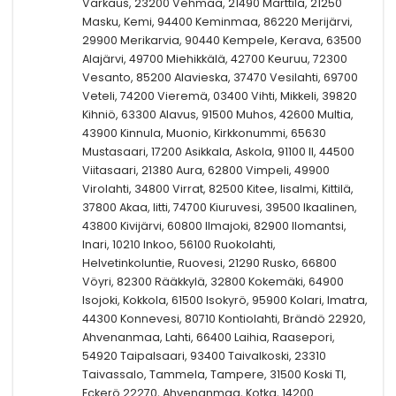
Varkaus, 23200 Vehmaa, 21490 Marttila, 21250
Masku, Kemi, 94400 Keminmaa, 86220 Merijärvi,
29900 Merikarvia, 90440 Kempele, Kerava, 63500
Alajärvi, 49700 Miehikkälä, 42700 Keuruu, 72300
Vesanto, 85200 Alavieska, 37470 Vesilahti, 69700
Veteli, 74200 Vieremä, 03400 Vihti, Mikkeli, 39820
Kihniö, 63300 Alavus, 91500 Muhos, 42600 Multia,
43900 Kinnula, Muonio, Kirkkonummi, 65630
Mustasaari, 17200 Asikkala, Askola, 91100 II, 44500
Viitasaari, 21380 Aura, 62800 Vimpeli, 49900
Virolahti, 34800 Virrat, 82500 Kitee, Iisalmi, Kittilä,
37800 Akaa, Iitti, 74700 Kiuruvesi, 39500 Ikaalinen,
43800 Kivijärvi, 60800 Ilmajoki, 82900 Ilomantsi,
Inari, 10210 Inkoo, 56100 Ruokolahti,
Helvetinkoluntie, Ruovesi, 21290 Rusko, 66800
Vöyri, 82300 Rääkkylä, 32800 Kokemäki, 64900
Isojoki, Kokkola, 61500 Isokyrö, 95900 Kolari, Imatra,
44300 Konnevesi, 80710 Kontiolahti, Brändö 22920,
Ahvenanmaa, Lahti, 66400 Laihia, Raasepori,
54920 Taipalsaari, 93400 Taivalkoski, 23310
Taivassalo, Tammela, Tampere, 31500 Koski Tl,
Eckerö 22270, Ahvenanmaa, Kotka, 14200