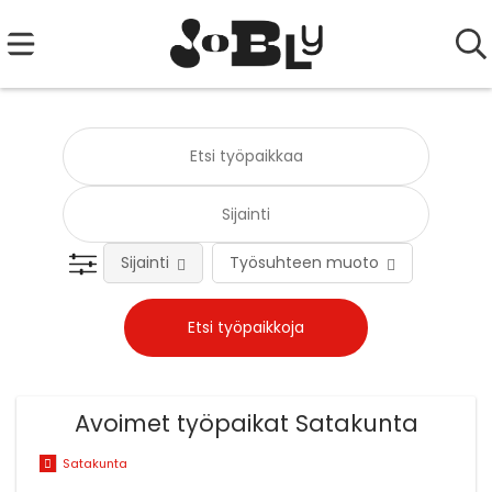
Sijainti
Työsuhteen muoto
Tehtä
Avoimet työpaikat Satakunta
Satakunta