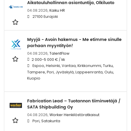
Aikatauluhallinnan asiantuntija, Olkiluoto
04.08.2026,
Kaiku HR
27100 Eurajoki
Myyjä - Avoin hakemus - Me etimme sinulle
parhaan myyntityön!
04.08.2026,
TalentFlow
2 000-5 000 € / kk
Espoo, Helsinki, Vantaa, Kirkkonummi, Turku,
Tampere, Pori, Jyväskylä, Lappeenranta, Oulu,
Kuopio
Fabrication Lead – Tuotannon tiiminvetäjä /
SATA Shipbuilding Oy
04.08.2026,
Worker Henkilöstöratkaisut
Pori, Satakunta