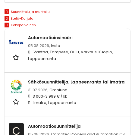
Suunnittelu ja muotoilu
Etelä-Karjala
Kokopäiväinen
Automaatioinsinööri
05.08.2026,
Insta
Vantaa, Tampere, Oulu, Varkaus, Kuopio,
Lappeenranta
Sähkösuunnittelija, Lappeenranta tai Imatra
31.07.2026,
Granlund
3 000-3 999 € / kk
Imatra, Lappeenranta
Automaatiosuunnittelija
C
05.08.2026,
Comatec Process and Automation Oy