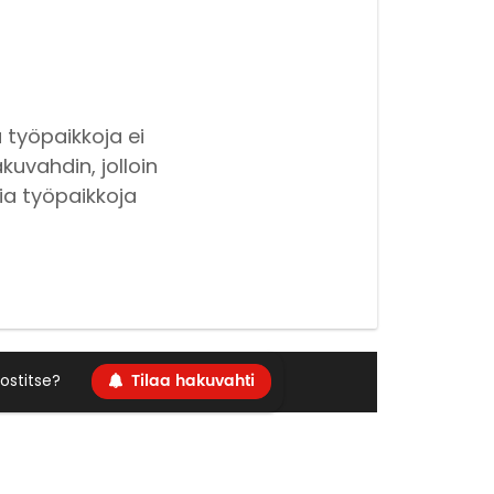
 työpaikkoja ei
kuvahdin, jolloin
ia työpaikkoja
Tilaa hakuvahti
ostitse?