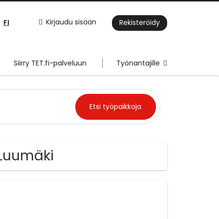
FI
Kirjaudu sisään
Rekisteröidy
Siirry TET.fi-palveluun
Työnantajille
 Luumäki