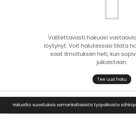
Valitettavasti hakuasi vastaavia
löytynyt. Voit halutessasi tilata ha
saat ilmoituksen heti, kun sopiv
julkaistaan.
Tee uusi haku
Haluatko suosituksia samankaltaisista työpaikoista sähköp