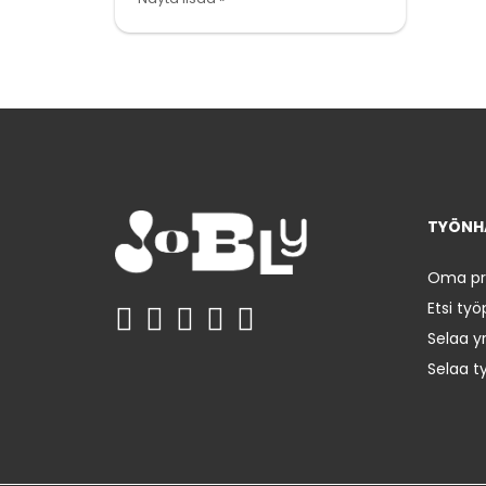
TYÖNHA
Oma prof
Etsi työ
Selaa yr
Selaa t