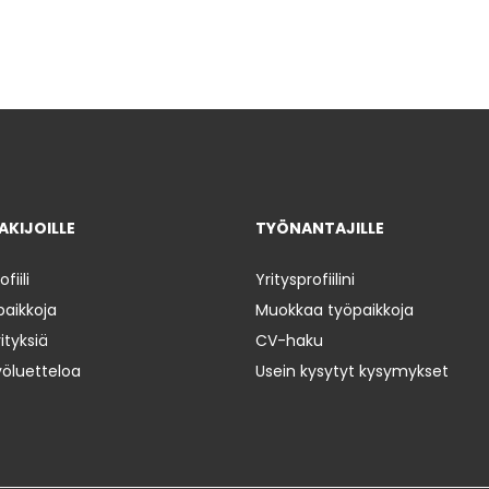
KIJOILLE
TYÖNANTAJILLE
iili
Yritysprofiilini
paikkoja
Muokkaa työpaikkoja
ityksiä
CV-haku
yöluetteloa
Usein kysytyt kysymykset