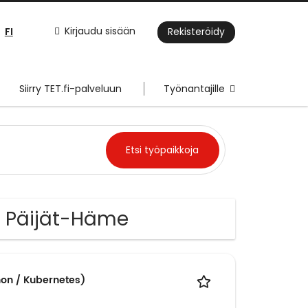
FI
Kirjaudu sisään
Rekisteröidy
Siirry TET.fi-palveluun
Työnantajille
sa Päijät-Häme
hon / Kubernetes)