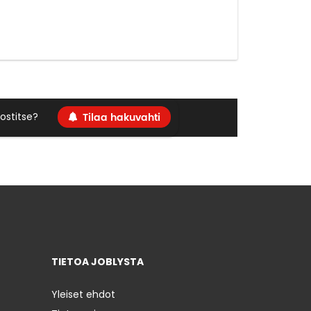
Tilaa hakuvahti
ostitse?
TIETOA JOBLYSTA
Yleiset ehdot