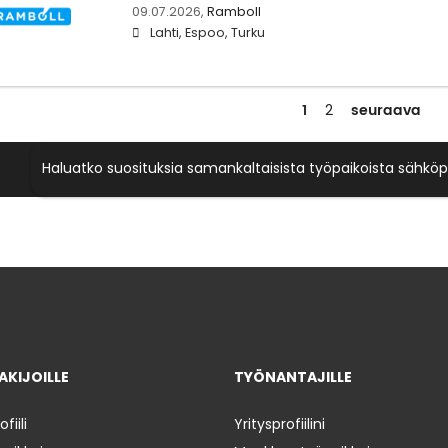
09.07.2026,
Ramboll
Lahti, Espoo, Turku
1
seuraava
2
Haluatko suosituksia samankaltaisista työpaikoista sähköp
KIJOILLE
TYÖNANTAJILLE
iili
Yritysprofiilini