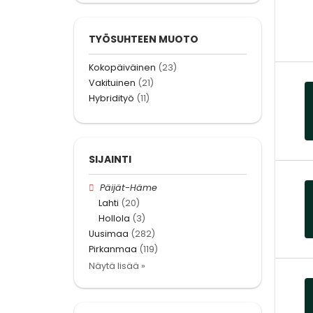
TYÖSUHTEEN MUOTO
Kokopäiväinen
(23)
Vakituinen
(21)
Hybridityö
(11)
SIJAINTI
Päijät-Häme
Lahti
(20)
Hollola
(3)
Uusimaa
(282)
Pirkanmaa
(119)
Näytä lisää »