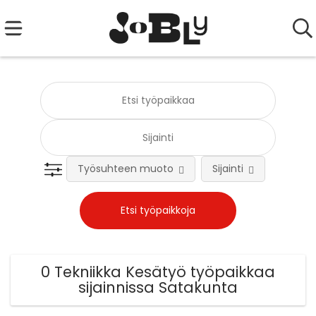
Työsuhteen muoto
Sijainti
Tehtä
0 Tekniikka Kesätyö työpaikkaa
sijainnissa Satakunta