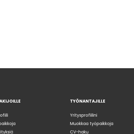
KIJOILLE
TYÖNANTAJILLE
iili
Yritysprofiilini
paikkoja
Muokkaa työpaikkoja
ityksiä
CV-haku