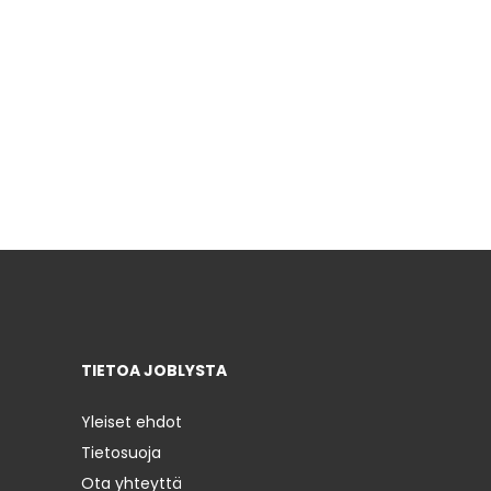
TIETOA JOBLYSTA
Yleiset ehdot
Tietosuoja
Ota yhteyttä