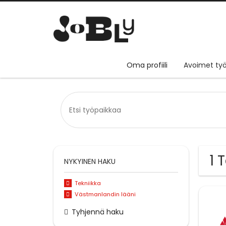
Oma profiili
Avoimet työ
1 
NYKYINEN HAKU
Tekniikka
Västmanlandin lääni
Tyhjennä haku