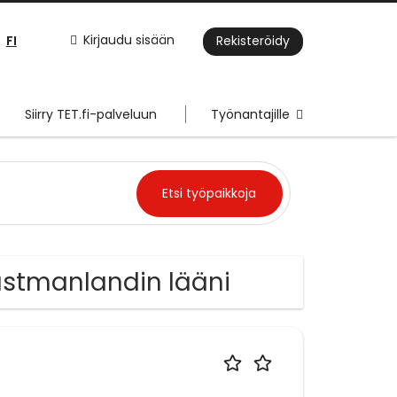
FI
Kirjaudu sisään
Rekisteröidy
Siirry TET.fi-palveluun
Työnantajille
Västmanlandin lääni