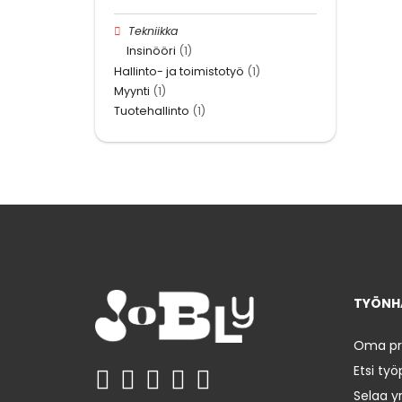
Tekniikka
Insinööri
(1)
Hallinto- ja toimistotyö
(1)
Myynti
(1)
Tuotehallinto
(1)
TYÖNHA
Oma prof
Etsi työ
Selaa yr