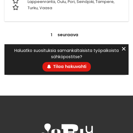
Lappeenranta, Oulu, Pori, Seinäjoki, Tampere,
Turku, Vaasa
1
seuraava
✕
Haluatko suosituksia samankaltaisista työpaikoista
sähköpostitse?
Tilaa hakuvahti