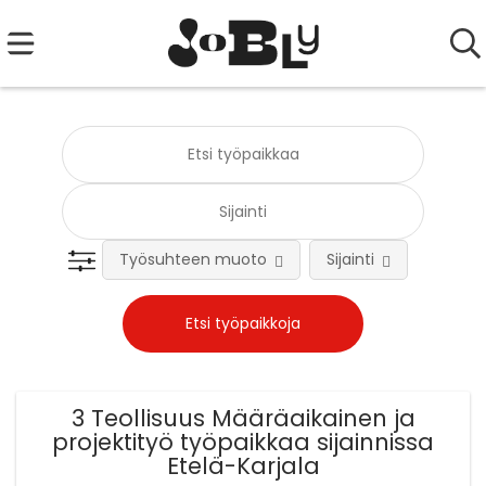
Työsuhteen muoto
Sijainti
Tehtä
3 Teollisuus Määräaikainen ja
projektityö työpaikkaa sijainnissa
Etelä-Karjala