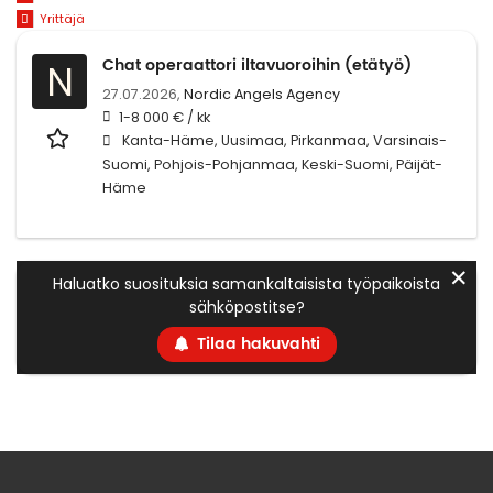
Yrittäjä
Chat operaattori iltavuoroihin (etätyö)
N
27.07.2026,
Nordic Angels Agency
1-8 000 € / kk
Kanta-Häme, Uusimaa, Pirkanmaa, Varsinais-
Suomi, Pohjois-Pohjanmaa, Keski-Suomi, Päijät-
Häme
✕
Haluatko suosituksia samankaltaisista työpaikoista
sähköpostitse?
Tilaa hakuvahti