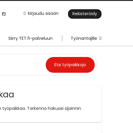
FI
Kirjaudu sisään
Rekisteröidy
Siirry TET.fi-palveluun
Työnantajille
kkaa
n työpaikkaa. Tarkenna hakuasi sijainnin