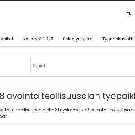
EN
paikat
Kesätyöt 2026
Selaa yrityksiä
Työnhakuvinkit
8 avointa teollisuusalan työpai
tkö töitä teollisuuden alalta? Löysimme 778 avointa teollisuusala
aan.