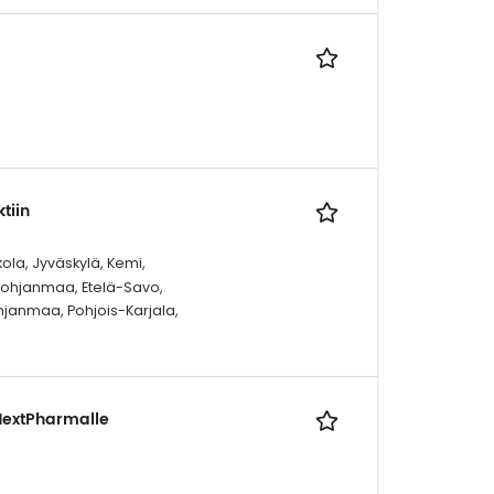
tiin
kola, Jyväskylä, Kemi,
-Pohjanmaa, Etelä-Savo,
hjanmaa, Pohjois-Karjala,
 NextPharmalle