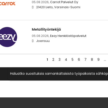
05.08.2026,
Carrot Palvelut Oy
21420 Lieto, Varsinais-Suomi
Metallityöntekijä
05.08.2026,
Eezy Henkilöstöpalvelut
Joensuu
1
2
3
4
5
6
7
8
9
…
Haluatko suosituksia samankaltaisista työpaikoista sähköp