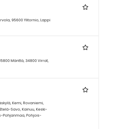
ola, 95600 Ylitornio, Lappi
35800 Mänttä, 34800 Virrat,
äskylä, Kemi, Rovaniemi,
Etelä-Savo, Kainuu, Keski-
is-Pohjanmaa, Pohjois-