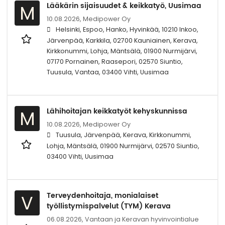
Lääkärin sijaisuudet & keikkatyö, Uusimaa
M
10.08.2026,
Medipower Oy
Helsinki, Espoo, Hanko, Hyvinkää, 10210 Inkoo,
Järvenpää, Karkkila, 02700 Kauniainen, Kerava,
Kirkkonummi, Lohja, Mäntsälä, 01900 Nurmijärvi,
07170 Pornainen, Raasepori, 02570 Siuntio,
Tuusula, Vantaa, 03400 Vihti, Uusimaa
Lähihoitajan keikkatyöt kehyskunnissa
M
10.08.2026,
Medipower Oy
Tuusula, Järvenpää, Kerava, Kirkkonummi,
Lohja, Mäntsälä, 01900 Nurmijärvi, 02570 Siuntio,
03400 Vihti, Uusimaa
Terveydenhoitaja, monialaiset
V
työllistymispalvelut (TYM) Kerava
06.08.2026,
Vantaan ja Keravan hyvinvointialue