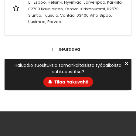
Espoo, Helsinki, Hyvinkää, Järvenpää, Karkkila,
02700 Kauniainen, Kerava, Kirkkonummi, 02570
Siuntio, Tuusula, Vantaa, 03400 Vihti, Sipoo,
Uusimaa, Porvoo
1
seuraava
✕
Haluatko suosituksia samankaltaisista työpaikoista
sähköpostitse?
Tilaa hakuvahti