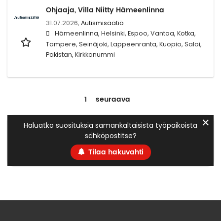
Ohjaaja, Villa Niitty Hämeenlinna
31.07.2026,
Autismisäätiö
Hämeenlinna, Helsinki, Espoo, Vantaa, Kotka,
Tampere, Seinäjoki, Lappeenranta, Kuopio, Saloi,
Pakistan, Kirkkonummi
1
seuraava
✕
Haluatko suosituksia samankaltaisista työpaikoista
sähköpostitse?
Tilaa hakuvahti