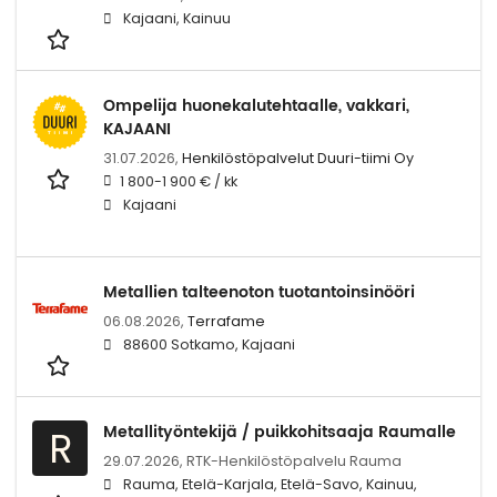
Kajaani, Kainuu
Ompelija huonekalutehtaalle, vakkari,
KAJAANI
31.07.2026,
Henkilöstöpalvelut Duuri-tiimi Oy
1 800-1 900 € / kk
Kajaani
Metallien talteenoton tuotantoinsinööri
06.08.2026,
Terrafame
88600 Sotkamo, Kajaani
Metallityöntekijä / puikkohitsaaja Raumalle
R
29.07.2026,
RTK-Henkilöstöpalvelu Rauma
Rauma, Etelä-Karjala, Etelä-Savo, Kainuu,