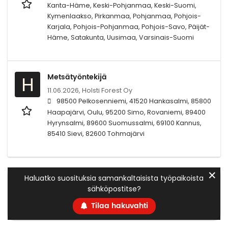
Kanta-Häme, Keski-Pohjanmaa, Keski-Suomi,
Kymenlaakso, Pirkanmaa, Pohjanmaa, Pohjois-
Karjala, Pohjois-Pohjanmaa, Pohjois-Savo, Päijät-
Häme, Satakunta, Uusimaa, Varsinais-Suomi
Metsätyöntekijä
H
11.06.2026,
Holsti Forest Oy
98500 Pelkosenniemi, 41520 Hankasalmi, 85800
Haapajärvi, Oulu, 95200 Simo, Rovaniemi, 89400
Hyrynsalmi, 89600 Suomussalmi, 69100 Kannus,
85410 Sievi, 82600 Tohmajärvi
✕
Haluatko suosituksia samankaltaisista työpaikoista
sähköpostitse?
Tilaa hakuvahti