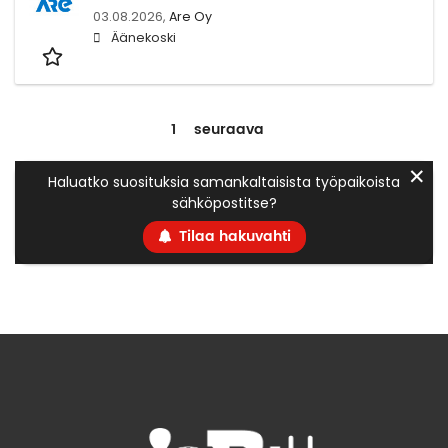
03.08.2026,
Are Oy
Äänekoski
1
seuraava
✕
Haluatko suosituksia samankaltaisista työpaikoista
sähköpostitse?
Tilaa hakuvahti