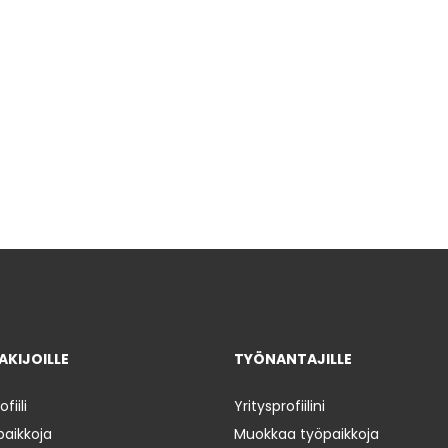
KIJOILLE
TYÖNANTAJILLE
iili
Yritysprofiilini
paikkoja
Muokkaa työpaikkoja