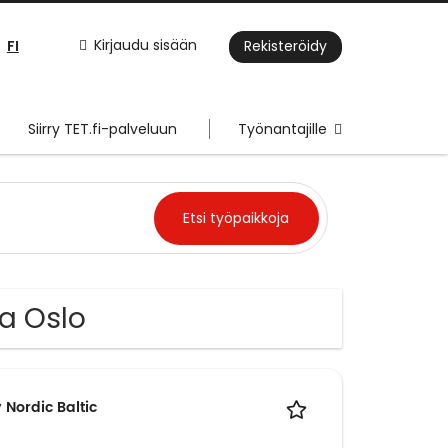
FI
Kirjaudu sisään
Rekisteröidy
Siirry TET.fi-palveluun
Työnantajille
sa Oslo
 Nordic Baltic