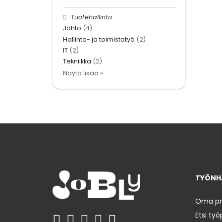
Tuotehallinto
Johto
(4)
Hallinto- ja toimistotyö
(2)
IT
(2)
Tekniikka
(2)
Näytä lisää »
TYÖNHA
Oma prof
Etsi työ