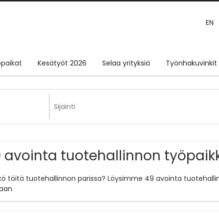
EN
paikat
Kesätyöt 2026
Selaa yrityksiä
Työnhakuvinkit
 avointa tuotehallinnon työpai
tkö töitä tuotehallinnon parissa? Löysimme 49 avointa tuotehalli
aan.