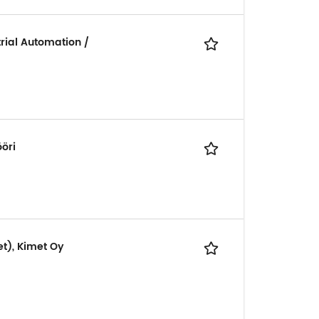
rial Automation /
ööri
et), Kimet Oy