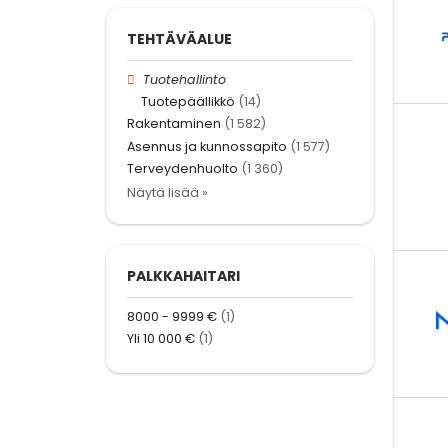
TEHTÄVÄALUE
Tuotehallinto
Tuotepäällikkö
(14)
Rakentaminen
(1 582)
Asennus ja kunnossapito
(1 577)
Terveydenhuolto
(1 360)
Näytä lisää »
PALKKAHAITARI
8000 - 9999 €
(1)
Yli 10 000 €
(1)