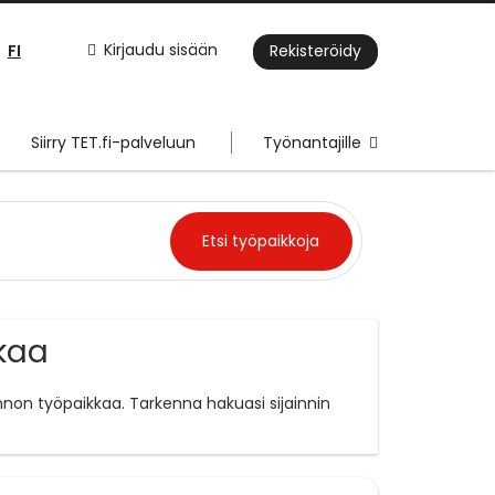
FI
Kirjaudu sisään
Rekisteröidy
Siirry TET.fi-palveluun
Työnantajille
kkaa
nnon työpaikkaa. Tarkenna hakuasi sijainnin