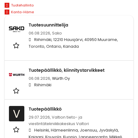
Tuotehallinto
Kanta-Häme
Tuotesuunnittelija
06.08.2026,
Sako
Riihimäki, 12210 Hausjärvi, 40950 Muurame,
Toronto, Ontario, Kanada
Tuotepäällikkö, kiinnitystarvikkeet
06.08.2026,
Würth Oy
Riihimäki
Tuotepäällikkö
V
29.07.2026,
Valtion tieto- ja
viestintätekniikkakeskus Valtori
Helsinki, Hämeenlinna, Joensuu, Jyväskylä,
Kajaani, Kouvola, Kuopio, Lappeenranta, Mikkeli,