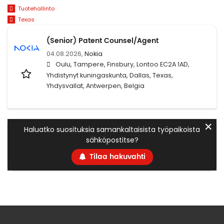
Tuotehallinto
Texas
(Senior) Patent Counsel/Agent
04.08.2026,
Nokia
Oulu, Tampere, Finsbury, Lontoo EC2A 1AD,
Yhdistynyt kuningaskunta, Dallas, Texas,
Yhdysvallat, Antwerpen, Belgia
✕
Haluatko suosituksia samankaltaisista työpaikoista
sähköpostitse?
Tilaa hakuvahti