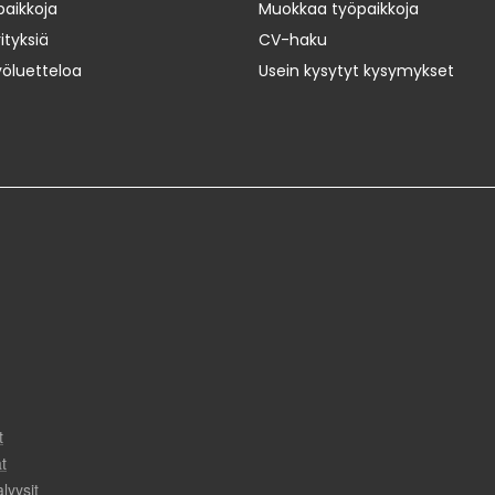
paikkoja
Muokkaa työpaikkoja
ityksiä
CV-haku
yöluetteloa
Usein kysytyt kysymykset