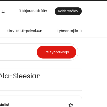
FI
Kirjaudu sisään
Rekisteröidy
Siirry TET.fi-palveluun
Työnantajille
 Ala-Sleesian
ialist