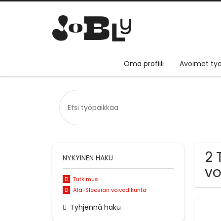
Oma profiili
Avoimet työ
2 
NYKYINEN HAKU
vo
Tutkimus
Ala-Sleesian voivodikunta
Tyhjennä haku