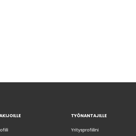
KIJOILLE
TYÖNANTAJILLE
iili
Yritysprofiilini