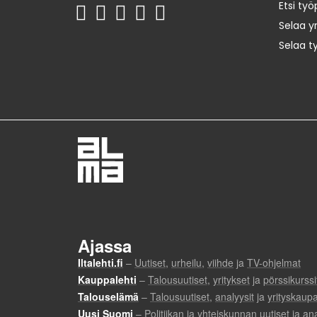
Etsi työ
Selaa yr
Selaa t