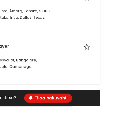
nta, Ålborg, Tanska, 91300
ka, Intia, Dallas, Texas,
Layer
ysvallat, Bangalore,
Puola, Cambridge,
Tilaa hakuvahti
ostitse?