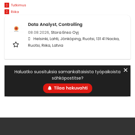
Tutkimus
Riika
Data Analyst, Controlling
08.08.2026,
Stora Enso Oyj
Helsinki, Lahti, Jönköping, Ruotsi, 131 41 Nacka,
Ruotsi, Riika, Latvia
✕
Haluatko suosituksia samankaltaisista työpaikoista
sähköpostitse?
Tilaa hakuvahti