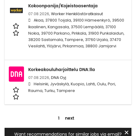
Kokoonpanija/Kojeistoasentaja
07.08.2026,
Worker Henkilöstöratkaisut
Akaa, 37800 Toijala, 39100 Hämeenkyrö, 39500
Ikaalinen, Kangasala, 37500 Lempäälä, 37100
Nokia, 39700 Parkano, Pirkkala, 31900 Punkalaidun,
38200 Sastamala, Tampere, 31760 Urjala, 37470
Vesilahti, Ylöjärvi, Pirkanmaa, 38800 Jamijarvi
Korkeakouluharjoittelu DNA:lla
07.08.2026,
DNA Oyj
Helsinki, Jyväskylä, Kuopio, Lahti, Oulu, Pori,
Rauma, Turku, Tampere
1
next
✕
Want recommendations for similar jobs via email?