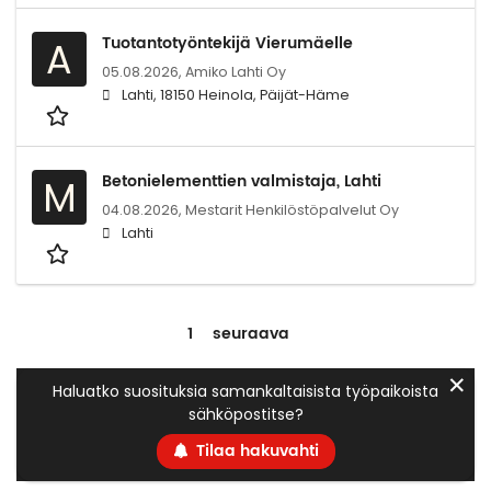
Tuotantotyöntekijä Vierumäelle
A
05.08.2026,
Amiko Lahti Oy
Lahti, 18150 Heinola, Päijät-Häme
Betonielementtien valmistaja, Lahti
M
04.08.2026,
Mestarit Henkilöstöpalvelut Oy
Lahti
1
seuraava
✕
Haluatko suosituksia samankaltaisista työpaikoista
sähköpostitse?
Tilaa hakuvahti