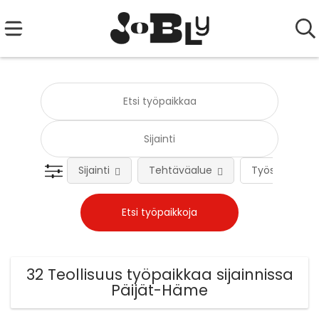
Sijainti
Tehtäväalue
Työsuhteen 
32 Teollisuus työpaikkaa sijainnissa
Päijät-Häme