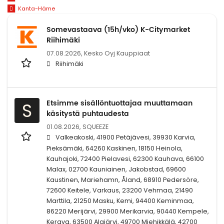
Kanta-Häme
Somevastaava (15h/vko) K-Citymarket
Riihimäki
07.08.2026,
Kesko Oyj Kauppiaat
Riihimäki
Etsimme sisällöntuottajaa muuttamaan
S
käsitystä puhtaudesta
01.08.2026,
SQUEEZE
Valkeakoski, 41900 Petäjävesi, 39930 Karvia,
Pieksämäki, 64260 Kaskinen, 18150 Heinola,
Kauhajoki, 72400 Pielavesi, 62300 Kauhava, 66100
Malax, 02700 Kauniainen, Jakobstad, 69600
Kaustinen, Mariehamn, Åland, 68910 Pedersöre,
72600 Keitele, Varkaus, 23200 Vehmaa, 21490
Marttila, 21250 Masku, Kemi, 94400 Keminmaa,
86220 Merijärvi, 29900 Merikarvia, 90440 Kempele,
Kerava, 63500 Alajärvi, 49700 Miehikkälä, 42700