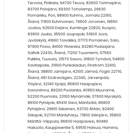
Tervola, Pirkkala, 64700 Teuva, 82600 Tohmajärvi,
83700 Polvijärvi, 69300 Toholampi, 29630
Pomarkku, Pori, 88900 Kuhmo, Jomala 22150,
Åland, 17800 Kuhmoinen, 79600 Joroinen, 19650
Joutsa, 62500 Evijärvi, Kumlinge 22820, Kuopio,
83900 Juuka, 35500 Juupajoki, 51900 Juva,
Jyväskylä, 41660 Toivakka, 07170 Pornainen, Salo,
97900 Posio, 84100 Ylivieska, 93280 Pudasjärvi,
Saltvik 22430, Åland, 71200 Tuusniemi, 07560
Pukkila, Tuusula, 21570 Sauvo, 91800 Tyrnävä, 54800
Savitaipale, 31900 Punkalaidun, Finström 22410,
Åland, 38800 Jamijarvi, 42100 Jämsä, Föglö 22710,
Åland, 491 Södravägen, 22340, Järvenpää,
Ylöjärvi, 32140 Ypäjä, 85800 Haapajärvi,
Savonlinna, 89200 Puolanka, 40950 Muurame,
52200 Puumala, 23100 Mynämäki, 07600 Myrskylä,
86100 Pyhäjoki, 85410 Sievi, Mäntsälä, 86800
Pyhäjärvi, 29810 Siikainen, 63700 Ähtäri, 92400
Siikajoki, 52700 Mäntyharju, 71800 Siilinjärvi, 35800
Mänttä-Vilppula, 86600 Haapavesi, 90480
Hailuoto, Kauppisentie 5, 69510 Halsua, Hamina,