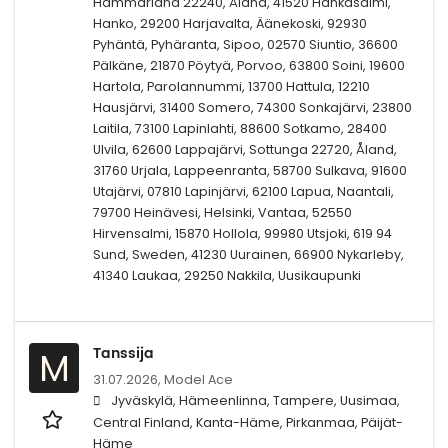
Hammarland 22240, Åland, 41520 Hankasalmi,
Hanko, 29200 Harjavalta, Äänekoski, 92930
Pyhäntä, Pyhäranta, Sipoo, 02570 Siuntio, 36600
Pälkäne, 21870 Pöytyä, Porvoo, 63800 Soini, 19600
Hartola, Parolannummi, 13700 Hattula, 12210
Hausjärvi, 31400 Somero, 74300 Sonkajärvi, 23800
Laitila, 73100 Lapinlahti, 88600 Sotkamo, 28400
Ulvila, 62600 Lappajärvi, Sottunga 22720, Åland,
31760 Urjala, Lappeenranta, 58700 Sulkava, 91600
Utajärvi, 07810 Lapinjärvi, 62100 Lapua, Naantali,
79700 Heinävesi, Helsinki, Vantaa, 52550
Hirvensalmi, 15870 Hollola, 99980 Utsjoki, 619 94
Sund, Sweden, 41230 Uurainen, 66900 Nykarleby,
41340 Laukaa, 29250 Nakkila, Uusikaupunki
Tanssija
M
31.07.2026,
Model Ace
Jyväskylä, Hämeenlinna, Tampere, Uusimaa,
Central Finland, Kanta-Häme, Pirkanmaa, Päijät-
Häme