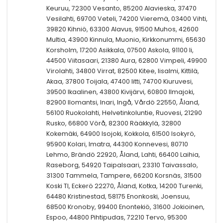
Keuruu, 72300 Vesanto, 85200 Alavieska, 37470
Vesilahti, 69700 Veteli, 74200 Vieremä, 03400 Vihti,
39820 Kihniö, 63300 Alavus, 91500 Muhos, 42600
Multia, 43900 Kinnula, Muonio, Kirkkonummi, 65630
Korsholm, 17200 Asikkala, 07500 Askola, 91100 Ii,
44500 Viitasaari, 21380 Aura, 62800 Vimpeli, 49900
Virolahti, 34800 Virrat, 82500 Kitee, Iisalmi, Kittilä,
Akaa, 37800 Toijala, 47400 Iitti, 74700 Kiuruvesi,
39500 Ikaalinen, 43800 Kivijärvi, 60800 Ilmajoki,
82900 Ilomantsi, Inari, Ingå, Vårdö 22550, Åland,
56100 Ruokolahti, Helvetinkoluntie, Ruovesi, 21290
Rusko, 66800 Vörå, 82300 Rääkkylä, 32800
Kokemäki, 64900 Isojoki, Kokkola, 61500 Isokyrö,
95900 Kolari, Imatra, 44300 Konnevesi, 80710
Lehmo, Brändö 22920, Åland, Lahti, 66400 Laihia,
Raseborg, 54920 Taipalsaari, 23310 Taivassalo,
31300 Tammela, Tampere, 66200 Korsnäs, 31500
Koski Tl, Eckerö 22270, Åland, Kotka, 14200 Turenki,
64480 Kristinestad, 58175 Enonkoski, Joensuu,
68500 Kronoby, 99400 Enontekiö, 31600 Jokioinen,
Espoo, 44800 Pihtipudas, 72210 Tervo, 95300