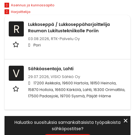
Asennus ja kunnossapito
Harjoittelija
Lukkoseppä / Lukkoseppäharjoittelija
R
Rauman Lukitustekniikalle Poriin
03.08.2026,
RTK-Palvelu Oy
Pori
Sähköasentaja, Lahti
V
29.07.2026,
VISIO Sähkö Oy
17200 Asikkala, 19600 Hartola, 18150 Heinola,
15870 Hollola, 16600 Kärkölä, Lahti, 16300 Orimattila,
17500 Padasjoki, 19700 Sysmä, Päijät-Häme
✕
Haluatko suosituksia samankaltaisista työpaikoista
sähköpostitse?