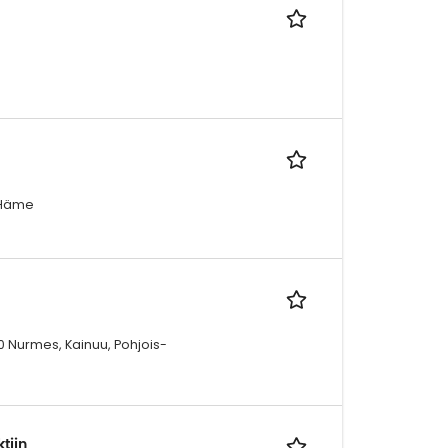
-Häme
 Nurmes, Kainuu, Pohjois-
tiin