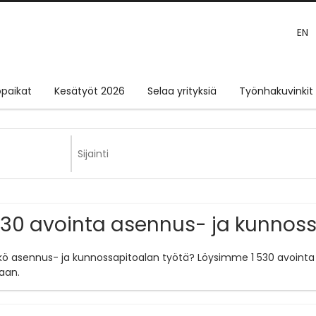
EN
paikat
Kesätyöt 2026
Selaa yrityksiä
Työnhakuvinkit
530 avointa asennus- ja kunnos
tkö asennus- ja kunnossapitoalan työtä? Löysimme 1 530 avointa 
aan.