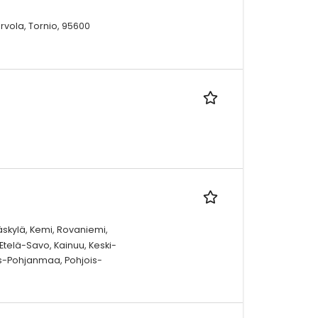
vola, Tornio, 95600
äskylä, Kemi, Rovaniemi,
Etelä-Savo, Kainuu, Keski-
is-Pohjanmaa, Pohjois-