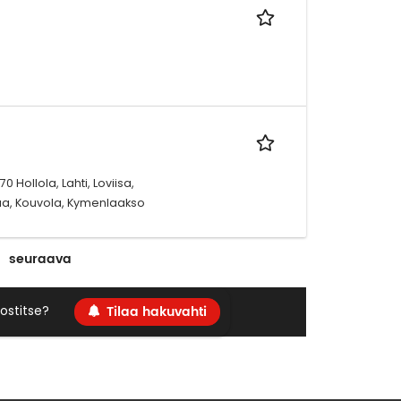
0 Hollola, Lahti, Loviisa,
aa, Kouvola, Kymenlaakso
seuraava
Tilaa hakuvahti
ostitse?