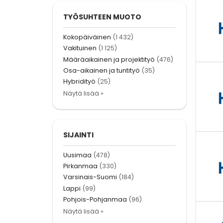
TYÖSUHTEEN MUOTO
Kokopäiväinen
(1 432)
Vakituinen
(1 125)
Määräaikainen ja projektityö
(476)
Osa-aikainen ja tuntityö
(35)
Hybridityö
(25)
Näytä lisää »
SIJAINTI
Uusimaa
(478)
Pirkanmaa
(330)
Varsinais-Suomi
(184)
Lappi
(99)
Pohjois-Pohjanmaa
(96)
Näytä lisää »