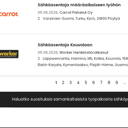
Sähköasentaja määräaikaiseen työhön
05.08.2026,
Carrot Palvelut Oy
Varsinais-Suomi, Turku, Kyrö, 21800 Pöytyä
Sähköasentaja Kouvolaan
05.08.2026,
Worker Henkilöstöratkaisut
Lappeenranta, Hamina, Iitti, Kotka, Kouvola, 1587
Etelä-Karjala, Kymenlaakso, Päijät-Häme, Uusim
1
2
3
4
5
6
7
8
9
…
Haluatko suosituksia samankaltaisista työpaikoista sähköp