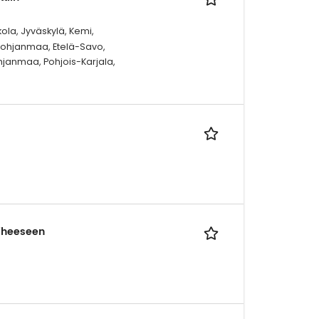
kola, Jyväskylä, Kemi,
-Pohjanmaa, Etelä-Savo,
hjanmaa, Pohjois-Karjala,
iheeseen