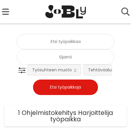
Työsuhteen muoto
Tehtäväalue
1 Ohjelmistokehitys Harjoittelija
työpaikka