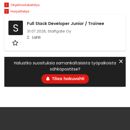
Ohjelmistokehitys
Harjoittelija
Full Stack Developer Junior / Trainee
S
31.07.2026,
Staffgate Oy
Lahti
✕
Haluatko suosituksia samankaltaisista työpaikoista
sähköpostitse?
Tilaa hakuvahti