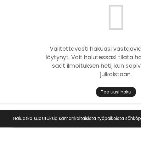
Valitettavasti hakuasi vastaavia
löytynyt. Voit halutessasi tilata ha
saat ilmoituksen heti, kun sopiv
julkaistaan.
Tee uusi haku
Haluatko suosituksia samankaltaisista työpaikoista sähköp