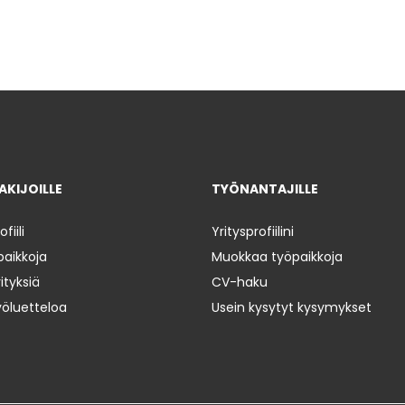
KIJOILLE
TYÖNANTAJILLE
iili
Yritysprofiilini
paikkoja
Muokkaa työpaikkoja
ityksiä
CV-haku
yöluetteloa
Usein kysytyt kysymykset