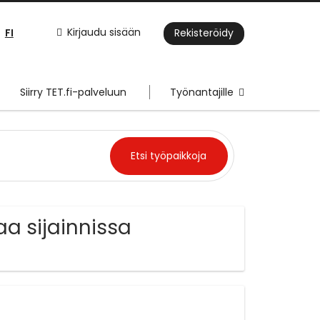
FI
Kirjaudu sisään
Rekisteröidy
Siirry TET.fi-palveluun
Työnantajille
aa sijainnissa