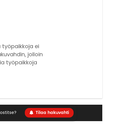
 työpaikkoja ei
kuvahdin, jolloin
ia työpaikkoja
Tilaa hakuvahti
ostitse?