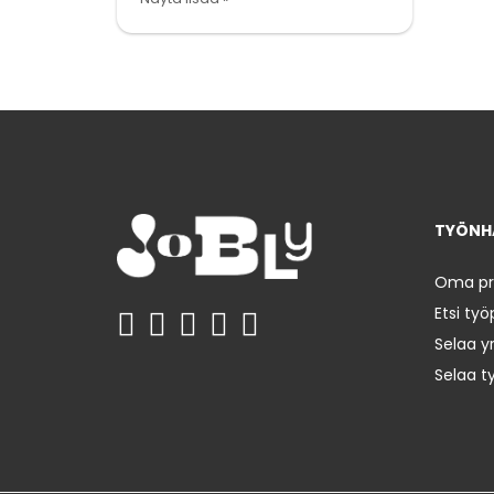
TYÖNHA
Oma prof
Etsi työ
Selaa yr
Selaa t