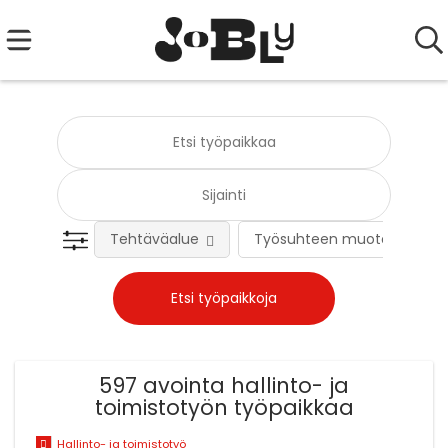
Tehtäväalue
Työsuhteen muoto
597 avointa hallinto- ja
toimistotyön työpaikkaa
Hallinto- ja toimistotyö