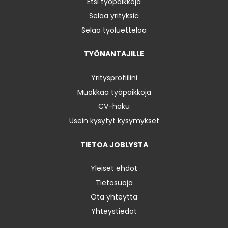
Etsi työpaikkoja
Selaa yrityksiä
Selaa työluetteloa
TYÖNANTAJILLE
Yritysprofiilini
Muokkaa työpaikkoja
CV-haku
Usein kysytyt kysymykset
TIETOA JOBLYSTA
Yleiset ehdot
Tietosuoja
Ota yhteyttä
Yhteystiedot