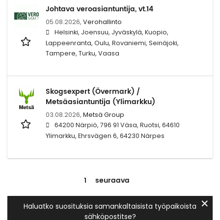
Johtava veroasiantuntija, vt.14
05.08.2026,
Verohallinto
Helsinki, Joensuu, Jyväskylä, Kuopio,
Lappeenranta, Oulu, Rovaniemi, Seinäjoki,
Tampere, Turku, Vaasa
Skogsexpert (Övermark) /
Metsäasiantuntija (Ylimarkku)
03.08.2026,
Metsä Group
64200 Närpiö, 796 91 Väsa, Ruotsi, 64610
Ylimarkku, Ehrsvägen 6, 64230 Närpes
1
seuraava
✕
Haluatko suosituksia samankaltaisista työpaikoista
sähköpostitse?