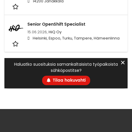
14200 Janakkala
Senior OpenShift Specialist
15.06.2026,
HiQ Oy
Helsinki, Espoo, Turku, Tampere, Hämeenlinna
✕
Haluatko suosituksia samankaltaisista työpaikoista
sähköpostitse?
Tilaa hakuvahti