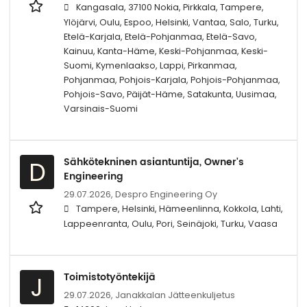
Kangasala, 37100 Nokia, Pirkkala, Tampere,
Ylöjärvi, Oulu, Espoo, Helsinki, Vantaa, Salo, Turku,
Etelä-Karjala, Etelä-Pohjanmaa, Etelä-Savo,
Kainuu, Kanta-Häme, Keski-Pohjanmaa, Keski-
Suomi, Kymenlaakso, Lappi, Pirkanmaa,
Pohjanmaa, Pohjois-Karjala, Pohjois-Pohjanmaa,
Pohjois-Savo, Päijät-Häme, Satakunta, Uusimaa,
Varsinais-Suomi
Sähkötekninen asiantuntija, Owner's
D
Engineering
29.07.2026,
Despro Engineering Oy
Tampere, Helsinki, Hämeenlinna, Kokkola, Lahti,
Lappeenranta, Oulu, Pori, Seinäjoki, Turku, Vaasa
Toimistotyöntekijä
J
29.07.2026,
Janakkalan Jätteenkuljetus