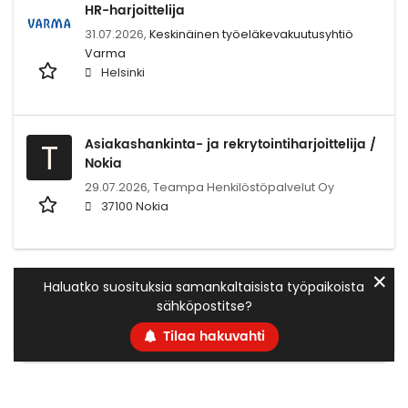
HR-harjoittelija
31.07.2026,
Keskinäinen työeläkevakuutusyhtiö
Varma
Helsinki
Asiakashankinta- ja rekrytointiharjoittelija /
T
Nokia
29.07.2026,
Teampa Henkilöstöpalvelut Oy
37100 Nokia
✕
Haluatko suosituksia samankaltaisista työpaikoista
sähköpostitse?
Tilaa hakuvahti