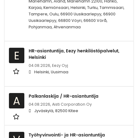
Mariehamn, Åland, Mariehamn 22100, Hanko,
Karjaa, Kemiönsaari, Helsinki, Turku, Tammisaari,
Tampere, Oulu, 66900 Uusikaarlepyy, 66900
Uusikaarlepyy, 66800 Vöyri, 66600 Vörå,
Pohjanmaa, Ahvenanmaa
HR-asiantuntija, Eezy henkilöstöpalvelut,
E
Helsinki
04.08.2026,
Eezy Oyj
Helsinki, Uusimaa
Palkanlaskija / HR-asiantuntija
A
04.08.2026,
Aisti Corporation Oy
Jyväskylä, 82500 Kitee
Työhyvinvointi- ja HR-asiantuntija