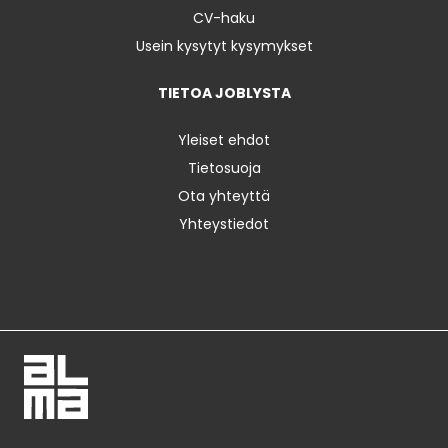
CV-haku
Usein kysytyt kysymykset
TIETOA JOBLYSTA
Yleiset ehdot
Tietosuoja
Ota yhteyttä
Yhteystiedot