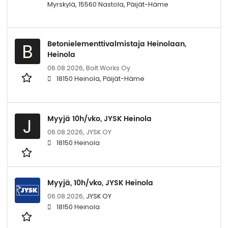
Myrskylä, 15560 Nastola, Päijät-Häme
Betonielementtivalmistaja Heinolaan,
B
Heinola
06.08.2026,
Bolt.Works Oy
18150 Heinola, Päijät-Häme
Myyjä 10h/vko, JYSK Heinola
J
06.08.2026,
JYSK OY
18150 Heinola
Myyjä, 10h/vko, JYSK Heinola
06.08.2026,
JYSK OY
18150 Heinola