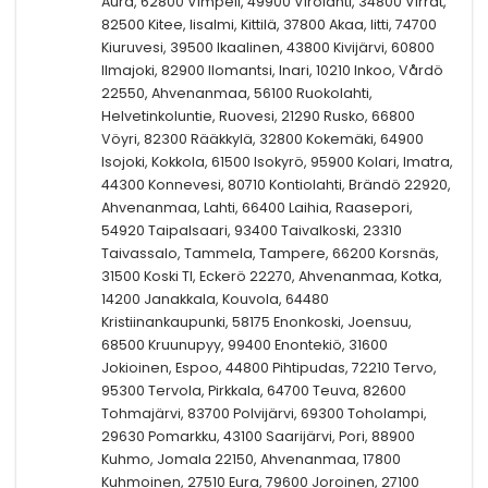
Aura, 62800 Vimpeli, 49900 Virolahti, 34800 Virrat,
82500 Kitee, Iisalmi, Kittilä, 37800 Akaa, Iitti, 74700
Kiuruvesi, 39500 Ikaalinen, 43800 Kivijärvi, 60800
Ilmajoki, 82900 Ilomantsi, Inari, 10210 Inkoo, Vårdö
22550, Ahvenanmaa, 56100 Ruokolahti,
Helvetinkoluntie, Ruovesi, 21290 Rusko, 66800
Vöyri, 82300 Rääkkylä, 32800 Kokemäki, 64900
Isojoki, Kokkola, 61500 Isokyrö, 95900 Kolari, Imatra,
44300 Konnevesi, 80710 Kontiolahti, Brändö 22920,
Ahvenanmaa, Lahti, 66400 Laihia, Raasepori,
54920 Taipalsaari, 93400 Taivalkoski, 23310
Taivassalo, Tammela, Tampere, 66200 Korsnäs,
31500 Koski Tl, Eckerö 22270, Ahvenanmaa, Kotka,
14200 Janakkala, Kouvola, 64480
Kristiinankaupunki, 58175 Enonkoski, Joensuu,
68500 Kruunupyy, 99400 Enontekiö, 31600
Jokioinen, Espoo, 44800 Pihtipudas, 72210 Tervo,
95300 Tervola, Pirkkala, 64700 Teuva, 82600
Tohmajärvi, 83700 Polvijärvi, 69300 Toholampi,
29630 Pomarkku, 43100 Saarijärvi, Pori, 88900
Kuhmo, Jomala 22150, Ahvenanmaa, 17800
Kuhmoinen, 27510 Eura, 79600 Joroinen, 27100