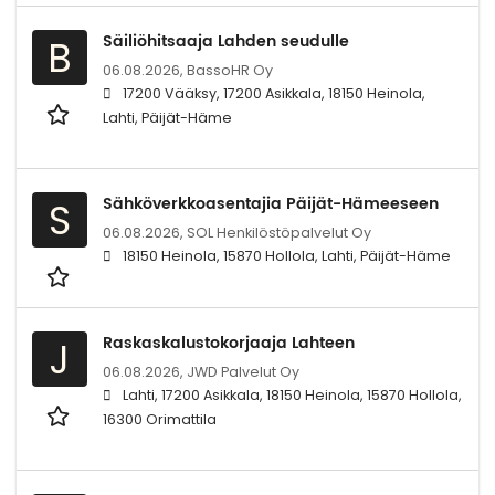
Säiliöhitsaaja Lahden seudulle
B
06.08.2026,
BassoHR Oy
17200 Vääksy, 17200 Asikkala, 18150 Heinola,
Lahti, Päijät-Häme
Sähköverkkoasentajia Päijät-Hämeeseen
S
06.08.2026,
SOL Henkilöstöpalvelut Oy
18150 Heinola, 15870 Hollola, Lahti, Päijät-Häme
Raskaskalustokorjaaja Lahteen
J
06.08.2026,
JWD Palvelut Oy
Lahti, 17200 Asikkala, 18150 Heinola, 15870 Hollola,
16300 Orimattila