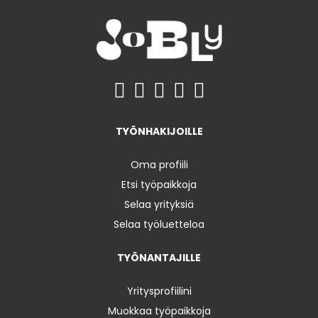
TYÖNHAKIJOILLE
Oma profiili
Etsi työpaikkoja
Selaa yrityksiä
Selaa työluetteloa
TYÖNANTAJILLE
Yritysprofiilini
Muokkaa työpaikkoja