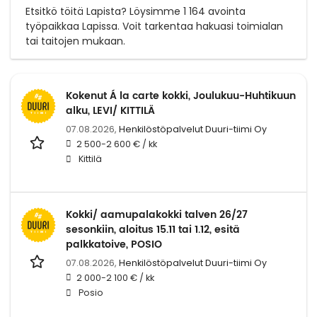
Etsitkö töitä Lapista? Löysimme 1 164 avointa
työpaikkaa Lapissa. Voit tarkentaa hakuasi toimialan
tai taitojen mukaan.
Kokenut Á la carte kokki, Joulukuu-Huhtikuun
alku, LEVI/ KITTILÄ
07.08.2026,
Henkilöstöpalvelut Duuri-tiimi Oy
2 500-2 600 € / kk
Kittilä
Kokki/ aamupalakokki talven 26/27
sesonkiin, aloitus 15.11 tai 1.12, esitä
palkkatoive, POSIO
07.08.2026,
Henkilöstöpalvelut Duuri-tiimi Oy
2 000-2 100 € / kk
Posio