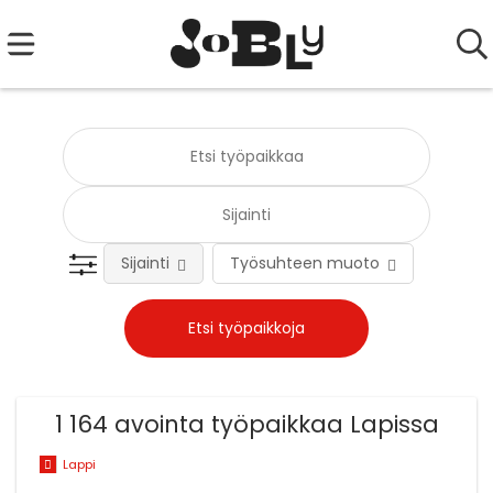
Sijainti
Työsuhteen muoto
Tehtä
1 164 avointa työpaikkaa Lapissa
Lappi