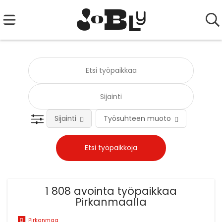
Sijainti
Työsuhteen muoto
Tehtä
1 808 avointa työpaikkaa
Pirkanmaalla
Pirkanmaa