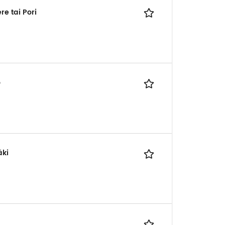
e tai Pori
o
äki