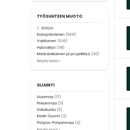
TYÖSUHTEEN MUOTO
Etätyö
Kokopäiväinen
(569)
Vakituinen
(536)
Hybridityö
(118)
Määräaikainen ja projektityö
(30)
Näytä lisää »
SIJAINTI
Uusimaa
(17)
Pirkanmaa
(11)
Satakunta
(5)
Keski-Suomi
(3)
Pohjois-Pohjanmaa
(3)
Näytä lisää »