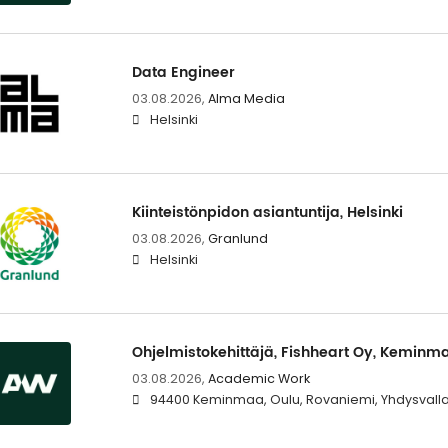
Data Engineer
03.08.2026,
Alma Media
Helsinki
Kiinteistönpidon asiantuntija, Helsinki
03.08.2026,
Granlund
Helsinki
Ohjelmistokehittäjä, Fishheart Oy, Keminm
03.08.2026,
Academic Work
94400 Keminmaa, Oulu, Rovaniemi, Yhdysvallat