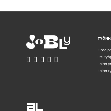
TYÖNHA
Oma prof
Etsi työ
Selaa yr
Selaa t