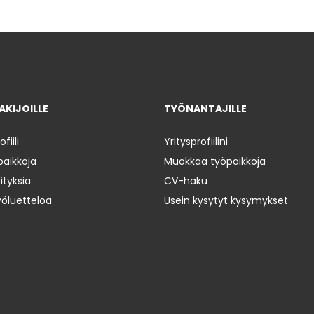
KIJOILLE
TYÖNANTAJILLE
iili
Yritysprofiilini
paikkoja
Muokkaa työpaikkoja
ityksiä
CV-haku
yöluetteloa
Usein kysytyt kysymykset