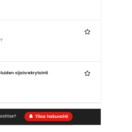
oy
uiden sijaisrekrytointi
Tilaa hakuvahti
ostitse?