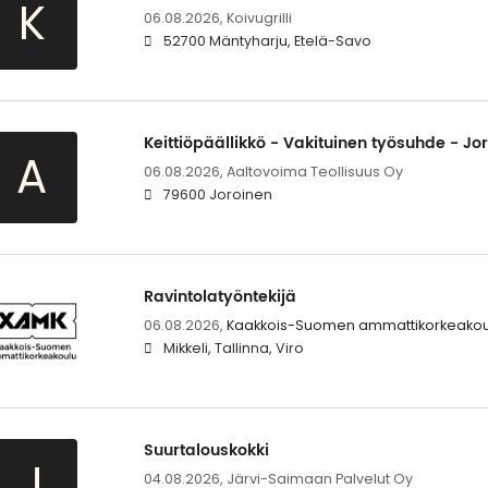
K
06.08.2026,
Koivugrilli
52700 Mäntyharju, Etelä-Savo
Keittiöpäällikkö - Vakituinen työsuhde - Jo
A
06.08.2026,
Aaltovoima Teollisuus Oy
79600 Joroinen
Ravintolatyöntekijä
06.08.2026,
Kaakkois-Suomen ammattikorkeakou
Mikkeli, Tallinna, Viro
Suurtalouskokki
J
04.08.2026,
Järvi-Saimaan Palvelut Oy