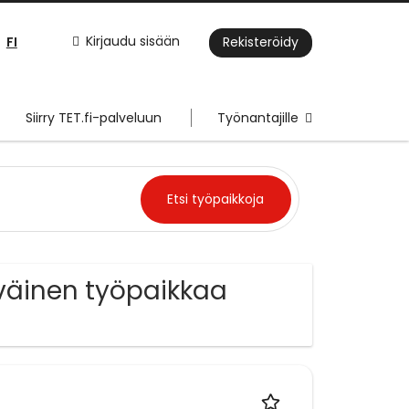
FI
Kirjaudu sisään
Rekisteröidy
Siirry TET.fi-palveluun
Työnantajille
iväinen työpaikkaa