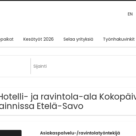
EN
paikat
Kesätyöt 2026
Selaa yrityksiä
Työnhakuvinkit
Hotelli- ja ravintola-ala Kokopä
jainnissa Etelä-Savo
Asiakaspalvelu-/ravintolatyöntekijä