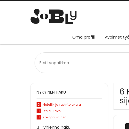
Oma profiili
Avoimet työ
6 
NYKYINEN HAKU
si
Hotelli- ja ravintola-ala
Etelä-Savo
Kokopäiväinen
Tyhjennä haku