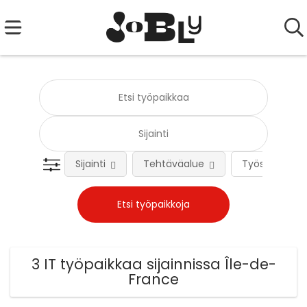
Sijainti
Tehtäväalue
Työsuhteen 
3 IT työpaikkaa sijainnissa Île-de-
France