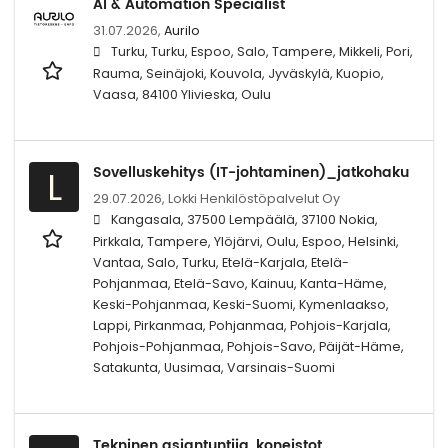
AI & Automation Specialist
31.07.2026,
Aurilo
Turku, Turku, Espoo, Salo, Tampere, Mikkeli, Pori,
Rauma, Seinäjoki, Kouvola, Jyväskylä, Kuopio,
Vaasa, 84100 Ylivieska, Oulu
Sovelluskehitys (IT-johtaminen)_jatkohaku
L
29.07.2026,
Lokki Henkilöstöpalvelut Oy
Kangasala, 37500 Lempäälä, 37100 Nokia,
Pirkkala, Tampere, Ylöjärvi, Oulu, Espoo, Helsinki,
Vantaa, Salo, Turku, Etelä-Karjala, Etelä-
Pohjanmaa, Etelä-Savo, Kainuu, Kanta-Häme,
Keski-Pohjanmaa, Keski-Suomi, Kymenlaakso,
Lappi, Pirkanmaa, Pohjanmaa, Pohjois-Karjala,
Pohjois-Pohjanmaa, Pohjois-Savo, Päijät-Häme,
Satakunta, Uusimaa, Varsinais-Suomi
Tekninen asiantuntija, koneistot