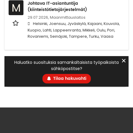
Johtava IT-asiantuntija
M
(kiinteistötietojärjestelmät)
29.07.2026,
Maanmittauslaitos
Helsinki, Joensuu, Jyväskylä, Kajaani, Kouvola,
Kuopio, Lahti, Lappeenranta, Mikkeli, Oulu, Pori,
Rovaniemi, Seinäjoki, Tampere, Turku, Vaasa
✕
Haluatko suosituksia samankaltaisista työpaikoista
sähköpostitse?
Tilaa hakuvahti