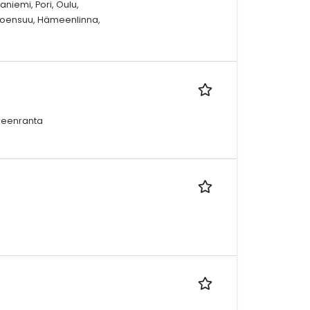
niemi, Pori, Oulu,
 Joensuu, Hämeenlinna,
peenranta