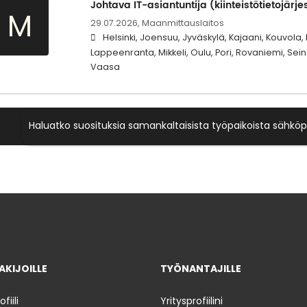
Johtava IT-asiantuntija (kiinteistötietojärj
M
29.07.2026,
Maanmittauslaitos
Helsinki, Joensuu, Jyväskylä, Kajaani, Kouvola, 
Lappeenranta, Mikkeli, Oulu, Pori, Rovaniemi, Sein
Vaasa
Haluatko suosituksia samankaltaisista työpaikoista sähköp
KIJOILLE
TYÖNANTAJILLE
iili
Yritysprofiilini