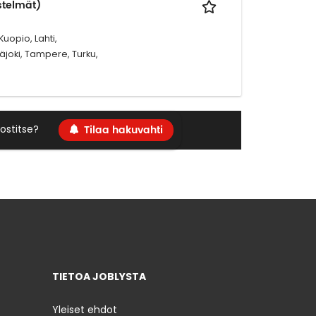
estelmät)
Kuopio, Lahti,
äjoki, Tampere, Turku,
Tilaa hakuvahti
ostitse?
TIETOA JOBLYSTA
Yleiset ehdot