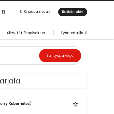
FI
Kirjaudu sisään
Rekisteröidy
Siirry TET.fi-palveluun
Työnantajille
arjala
hon / Kubernetes)