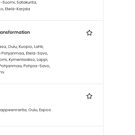
-Suomi, Satakunta,
, Etelä-Karjala
ransformation
a, Oulu, Kuopio, Lahti,
elä-Pohjanmaa, Etelä-Savo,
omi, Kymenlaakso, Lappi,
-Pohjanmaa, Pohjois-Savo,
mi
, Lappeenranta, Oulu, Espoo