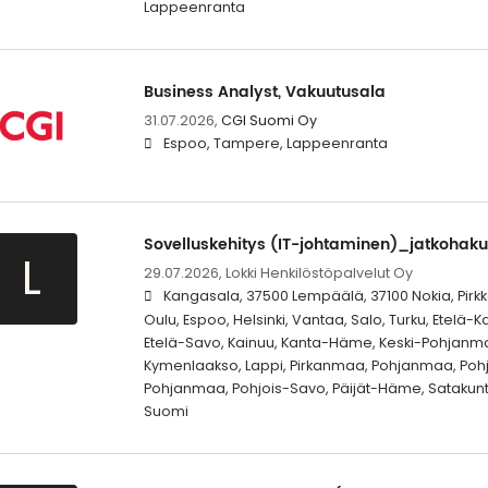
Lappeenranta
Business Analyst, Vakuutusala
31.07.2026,
CGI Suomi Oy
Espoo, Tampere, Lappeenranta
Sovelluskehitys (IT-johtaminen)_jatkohaku
L
29.07.2026,
Lokki Henkilöstöpalvelut Oy
Kangasala, 37500 Lempäälä, 37100 Nokia, Pirkka
Oulu, Espoo, Helsinki, Vantaa, Salo, Turku, Etelä-
Etelä-Savo, Kainuu, Kanta-Häme, Keski-Pohjanma
Kymenlaakso, Lappi, Pirkanmaa, Pohjanmaa, Pohjo
Pohjanmaa, Pohjois-Savo, Päijät-Häme, Satakunt
Suomi