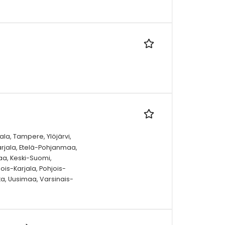
la, Tampere, Ylöjärvi,
Karjala, Etelä-Pohjanmaa,
a, Keski-Suomi,
is-Karjala, Pohjois-
a, Uusimaa, Varsinais-