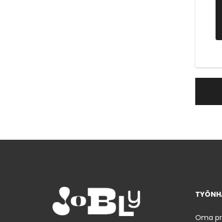
TYÖNHA
Oma prof