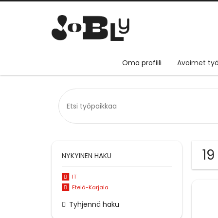
Oma profiili
Avoimet työ
19
NYKYINEN HAKU
IT
Etelä-Karjala
Tyhjennä haku