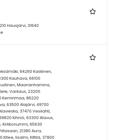
10 Hausjärvi, 31640
me
ieksämäki, 64260 Kaskinen,
62300 Kauhava, 66100
Kaustinen, Maarianhamina,
ele, Varkaus, 23200
00 Keminmaa, 86220
va, 63500 Alajärvi, 49700
lavieska, 37470 Vesilahti,
 39820 Kihniö, 63300 Alavus,
o, Kirkkonummi, 65630
Viitasaari, 21380 Aura,
Kitee, Iisalmi, Kittilä, 37800