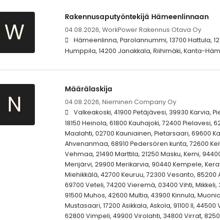
Rakennusaputyöntekijä Hämeenlinnaan
W
04.08.2026,
WorkPower Rakennus Otava Oy
Hämeenlinna, Parolannummi, 13700 Hattula, 122
Humppila, 14200 Janakkala, Riihimäki, Kanta-Hä
Määrälaskija
N
04.08.2026,
Nieminen Company Oy
Valkeakoski, 41900 Petäjävesi, 39930 Karvia, P
18150 Heinola, 61800 Kauhajoki, 72400 Pielavesi, 
Maalahti, 02700 Kauniainen, Pietarsaari, 69600 
Ahvenanmaa, 68910 Pedersören kunta, 72600 Keit
Vehmaa, 21490 Marttila, 21250 Masku, Kemi, 944
Merijärvi, 29900 Merikarvia, 90440 Kempele, Kera
Miehikkälä, 42700 Keuruu, 72300 Vesanto, 85200 A
69700 Veteli, 74200 Vieremä, 03400 Vihti, Mikkeli,
91500 Muhos, 42600 Multia, 43900 Kinnula, Muoni
Mustasaari, 17200 Asikkala, Askola, 91100 II, 44500 
62800 Vimpeli, 49900 Virolahti, 34800 Virrat, 82500 