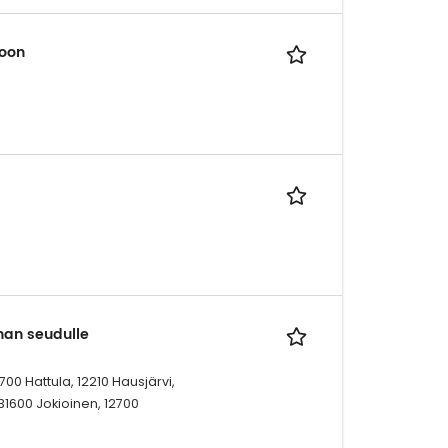
toon
nan seudulle
0 Hattula, 12210 Hausjärvi,
1600 Jokioinen, 12700