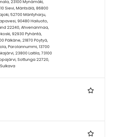
mala, 23100 Mynämäki,
10 Sievi, Mäntsälä, 86800
kajoki, 52700 Mäntyharju,
aapavesi, 90480 Hailuoto,
land 22240, Ahvenanmaa,
koski, 92930 Pyhäntä,
00 Pälkäne, 21870 Pöytyä,
tola, Parolannummi, 13700
ajärvi, 23800 Laitila, 73100
ppajärvi, Sottunga 22720,
 Sulkava