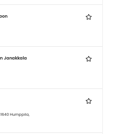
toon
n Janakkala
 31640 Humppila,