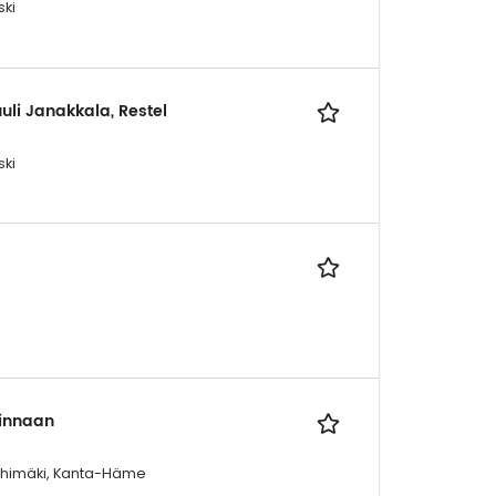
ski
uli Janakkala, Restel
ski
linnaan
iihimäki, Kanta-Häme