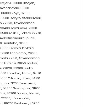
Kivijärvi, 60800 Ilmajoki,
, Ahvenanmaa, 56100
o, 66800 Vöyri, 82300
61500 Isokyrö, 95900 Kolari,
ndö 22920, Ahvenanmaa,
 93400 Taivalkoski, 23310
500 Koski Tl, Eckerö 22270,
480 Kristiinankaupunki,
0 Enontekiö, 31600
5300 Tervola, Pirkkala,
, 69300 Toholampi, 29630
 Jomala 22150, Ahvenanmaa,
0 Eurajoki, 19650 Joutsa,
e 22820, 83900 Juuka,
1660 Toivakka, Tornio, 07170
5600 Ylitornio, Posio, 84100
nanmaa, 71200 Tuusniemi,
ä, 54800 Savitaipale, 31900
rvi, 30300 Forssa, Jämsä,
 22340, Järvenpää,
nna, 89200 Puolanka, 40950