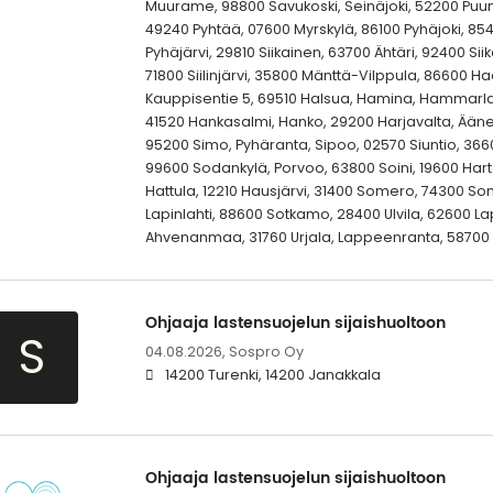
Muurame, 98800 Savukoski, Seinäjoki, 52200 Puu
49240 Pyhtää, 07600 Myrskylä, 86100 Pyhäjoki, 854
Pyhäjärvi, 29810 Siikainen, 63700 Ähtäri, 92400 Sii
71800 Siilinjärvi, 35800 Mänttä-Vilppula, 86600 H
Kauppisentie 5, 69510 Halsua, Hamina, Hammar
41520 Hankasalmi, Hanko, 29200 Harjavalta, Ääne
95200 Simo, Pyhäranta, Sipoo, 02570 Siuntio, 366
99600 Sodankylä, Porvoo, 63800 Soini, 19600 Har
Hattula, 12210 Hausjärvi, 31400 Somero, 74300 Sonk
Lapinlahti, 88600 Sotkamo, 28400 Ulvila, 62600 La
Ahvenanmaa, 31760 Urjala, Lappeenranta, 58700
Ohjaaja lastensuojelun sijaishuoltoon
S
04.08.2026,
Sospro Oy
14200 Turenki, 14200 Janakkala
Ohjaaja lastensuojelun sijaishuoltoon