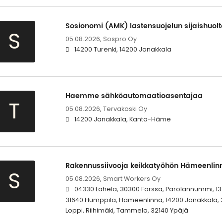
Sosionomi (AMK) lastensuojelun sijaishuol
S
05.08.2026,
Sospro Oy
14200 Turenki, 14200 Janakkala
Haemme sähköautomaatioasentajaa
T
05.08.2026,
Tervakoski Oy
14200 Janakkala, Kanta-Häme
Rakennussiivooja keikkatyöhön Hämeenlin
S
05.08.2026,
Smart Workers Oy
04330 Lahela, 30300 Forssa, Parolannummi, 1370
31640 Humppila, Hämeenlinna, 14200 Janakkala, 3
Loppi, Riihimäki, Tammela, 32140 Ypäjä