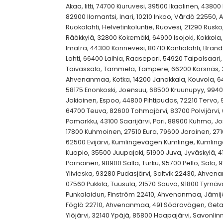
Akaa, Iitti, 74700 Kiuruvesi, 39500 Ikaalinen, 43800 
82900 Ilomantsi, Inari, 10210 Inkoo, Vårdö 22550
Ruokolahti, Helvetinkoluntie, Ruovesi, 21290 Rusk
Rääkkylä, 32800 Kokemäki, 64900 Isojoki, Kokkola, 
Imatra, 44300 Konnevesi, 80710 Kontiolahti, Brä
Lahti, 66400 Laihia, Raasepori, 54920 Taipalsaari,
Taivassalo, Tammela, Tampere, 66200 Korsnäs, 31
Ahvenanmaa, Kotka, 14200 Janakkala, Kouvola, 64
58175 Enonkoski, Joensuu, 68500 Kruunupyy, 9940
Jokioinen, Espoo, 44800 Pihtipudas, 72210 Tervo, 9
64700 Teuva, 82600 Tohmajärvi, 83700 Polvijärvi
Pomarkku, 43100 Saarijärvi, Pori, 88900 Kuhmo,
17800 Kuhmoinen, 27510 Eura, 79600 Joroinen, 2710
62500 Evijärvi, Kumlingevägen Kumlinge, Kumling
Kuopio, 35500 Juupajoki, 51900 Juva, Jyväskylä, 4
Pornainen, 98900 Salla, Turku, 95700 Pello, Salo, 9
Ylivieska, 93280 Pudasjärvi, Saltvik 22430, Ahve
07560 Pukkila, Tuusula, 21570 Sauvo, 91800 Tyrnäv
Punkalaidun, Finström 22410, Ahvenanmaa, Jämijä
Föglö 22710, Ahvenanmaa, 491 Södravägen, Geta
Ylöjärvi, 32140 Ypäjä, 85800 Haapajärvi, Savonli