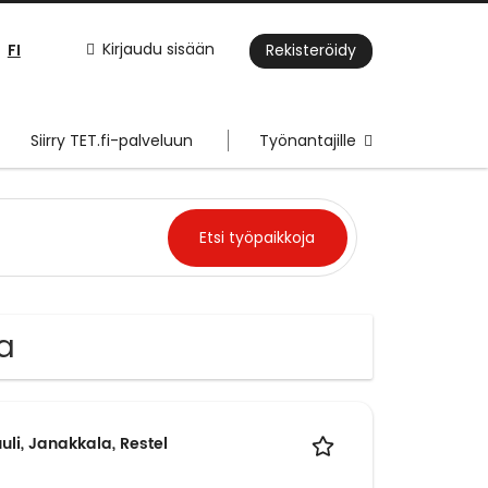
FI
Kirjaudu sisään
Rekisteröidy
Siirry TET.fi-palveluun
Työnantajille
a
uli, Janakkala, Restel